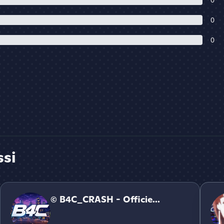
0
0
ssi
© B4C_CRASH - Officiel ⭐
Le Ro
© B4C_CRASH - Officie...