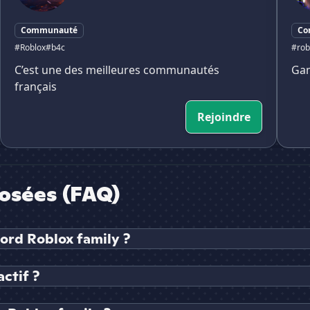
Communauté
Co
#Roblox
#b4c
#rob
C’est une des meilleures communautés
Gam
français
Rejoindre
osées (FAQ)
ord Roblox family ?
ctif ?