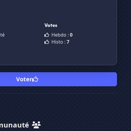
Votes
té
Hebdo :
0
Histo :
7
Voter
munauté