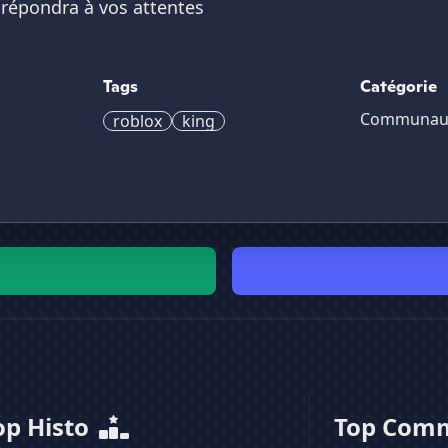
i répondra à vos attentes
Tags
Catégorie
Communau
roblox
king
op Histo
Top Com