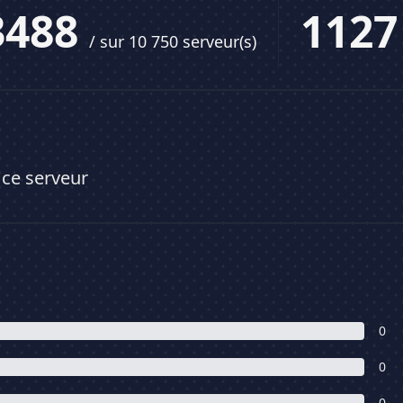
3488
112
/ sur 10 750 serveur(s)
 ce serveur
0
0
0