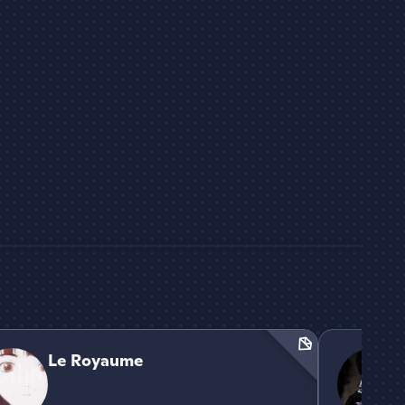
yaume
The Last Shif
Le Royaume