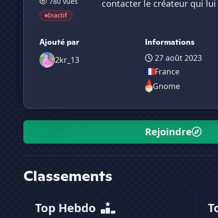
780 vues
contacter le créateur qui lu
Inactif
Ajouté par
Informations
27 août 2023
2kr_13
France
Gnome
Rejoindre
Classements
Top Hebdo
T