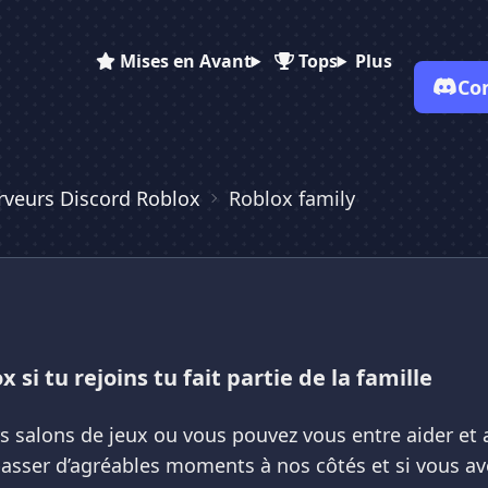
Mises en Avant
Tops
Plus
Co
✕
✕
✕
✕
Vote pour
Roblox family
rveurs Discord Roblox
Roblox family
Roblox family
Roblox family
Es-tu sûr de vouloir supprimer ton avis de ce serveur ?
Supprimer
x si tu rejoins tu fait partie de la famille
rs salons de jeux ou vous pouvez vous entre aider et
et passer d’agréables moments à nos côtés et si vous 