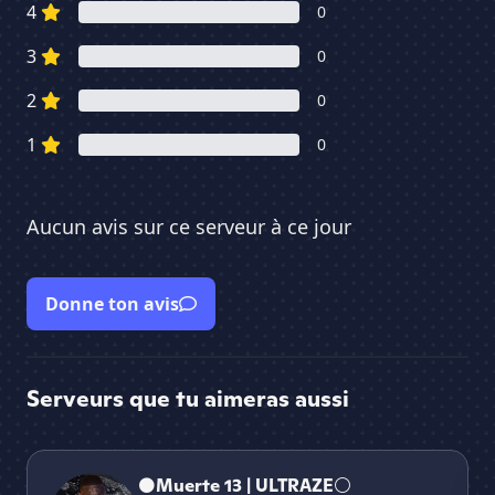
4
0
3
0
2
0
1
0
Aucun avis sur ce serveur à ce jour
Donne ton avis
Serveurs que tu aimeras aussi
⚫Muerte 13 | ULTRAZE⚪
๖̶ζ͜͡
⚫Muerte 13 | ULTRAZE⚪