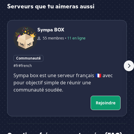
Serveurs que tu aimeras aussi
Sympa BOX
Th
Sympa BOX
55 membres •
11 en ligne
Communauté
#fr
#french
Sympa box est une serveur français 🇨🇵 avec
pour objectif simple de réunir une
communauté soudée.
Rejoindre