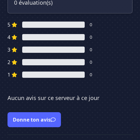
0 évaluation(s)
5
0
4
0
3
0
2
0
1
0
Aucun avis sur ce serveur à ce jour
Donne ton avis