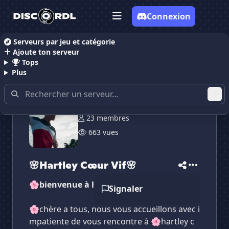
Connexion
Serveurs par jeu et catégorie
Ajoute ton serveur
Accueil
Serveurs Discord LGBT
🌸Hartley Cœur Vi
Tops
Plus
23 membres
✕
✕
✕
✕
663 vues
🌸Hartley Cœur Vif🌸
🌸Hartley Cœur ...
Vote pour
🌸Hartley Cœur Vif🌸
Es-tu sûr de vouloir supprimer ton avis de ce
serveur ?
🌸Hartley Cœur Vif🌸
Supprimer
🌸bienvenue à harley cœur vif🌸
Signaler
🌸chère a tous, nous vous accueillons avec i
mpatiente de vous rencontre à 🌸hartley c