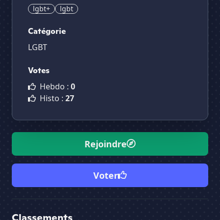
lgbt+
lgbt
Catégorie
LGBT
Votes
Hebdo :
0
Histo :
27
Rejoindre
Voter
Classements