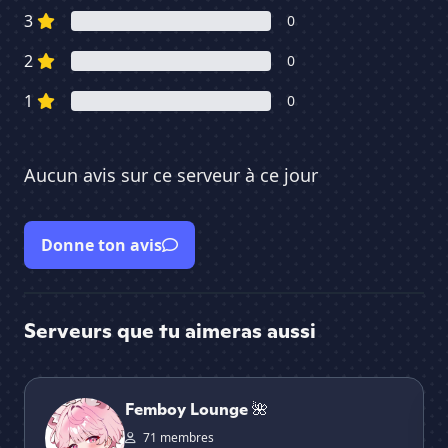
3
0
2
0
1
0
Aucun avis sur ce serveur à ce jour
Donne ton avis
Serveurs que tu aimeras aussi
Femboy Lounge 🌺
🦇 
Femboy Lounge 🌺
71 membres