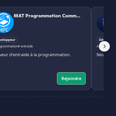
rogrammation Community
🔧・Novus | 
MAT Programmation Comm...
veloppeur
Développe
ogrammation
# entraide
Aucun tag
veur d'entraide à la programmation.
Novus bot
Rejoindre