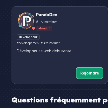
PandaDev
PandaDev
77 membres
Inactif
Développeur
#développemen...
# site internet
Développeuse web débutante
Rejoindre
Questions fréquemment p