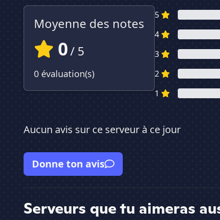
5
Moyenne des notes
4
0
/ 5
3
0 évaluation(s)
2
1
Aucun avis sur ce serveur à ce jour
Donne ton avis
Serveurs que tu aimeras au