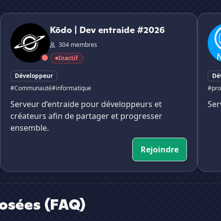
Kōdo | Dev entraide #2026
MAT P
Kōdo | Dev entraide #2026
304 membres
Inactif
Développeur
Dé
#Communauté
#informatique
#pr
Serveur d’entraide pour développeurs et
Ser
créateurs afin de partager et progresser
ensemble.
Rejoindre
osées (FAQ)