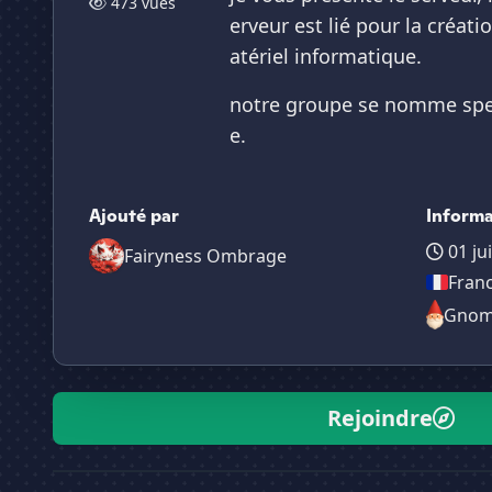
473 vues
erveur est lié pour la créat
atériel informatique.
notre groupe se nomme spec
e.
Ajouté par
Informa
01 ju
Fairyness Ombrage
Fran
Gno
Rejoindre