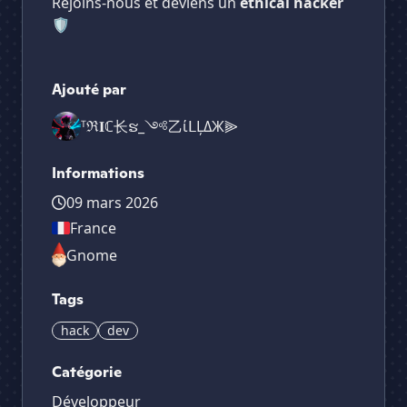
Rejoins-nous et deviens un
ethical hacker
🛡️
Ajouté par
ᵀℜ𝐈ℂ长ຮ_༺乙ίᒪĻΔЖ⫸
Informations
09 mars 2026
France
Gnome
Tags
hack
dev
Catégorie
Développeur