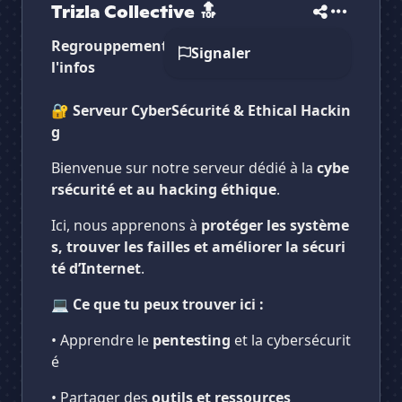
Trizla Collective 🔝
Regrouppement des meilleur tête de
Signaler
l'infos
🔐
Serveur CyberSécurité & Ethical Hackin
g
Bienvenue sur notre serveur dédié à la
cybe
rsécurité et au hacking éthique
.
Ici, nous apprenons à
protéger les système
s, trouver les failles et améliorer la sécuri
té d’Internet
.
💻
Ce que tu peux trouver ici :
• Apprendre le
pentesting
et la cybersécurit
é
• Partager des
outils et ressources