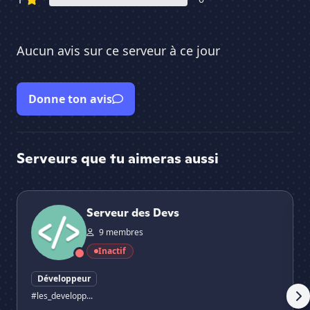
Aucun avis sur ce serveur à ce jour
Donne ton avis
Serveurs que tu aimeras aussi
Serveur des Devs
𝐑𝐨
Serveur des Devs
9 membres
Inactif
Développeur
#les_developp...