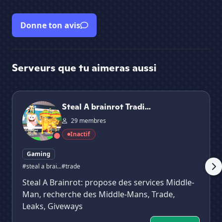
Donne ton avis
Serveurs que tu aimeras aussi
Steal A brainrot Trading Server
ste
Steal A brainrot Tradi...
29 membres
Inactif
Gaming
#steal a brai...
#trade
Steal A Brainrot: propose des services Middle-
Man, recherche des Middle-Mans, Trade,
Leaks, Giveways