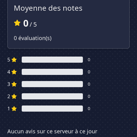
Moyenne des notes
0
/ 5
0 évaluation(s)
5
0
4
0
3
0
2
0
1
0
Aucun avis sur ce serveur à ce jour