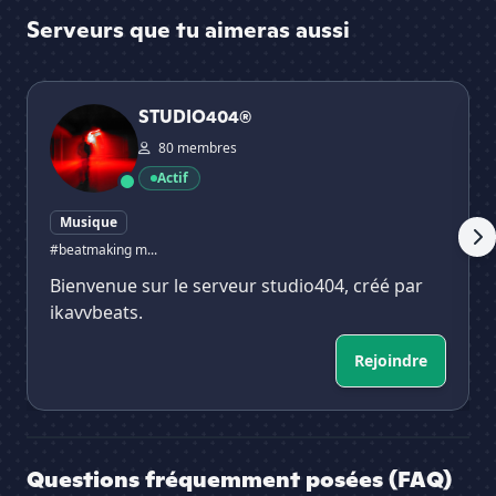
Serveurs que tu aimeras aussi
STUDIO404®
KP
STUDIO404®
80 membres
Actif
Musique
#beatmaking m...
Bienvenue sur le serveur studio404, créé par
ikavvbeats.
Rejoindre
Questions fréquemment posées (FAQ)