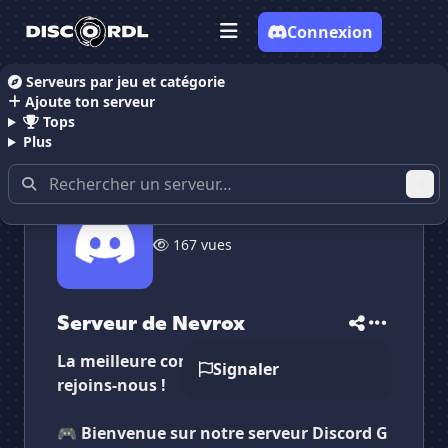
Connexion
Serveurs par jeu et catégorie
Ajoute ton serveur
Accueil
Serveurs Discord Musique
Serveur de Nev
Tops
Plus
167 vues
✕
✕
✕
✕
Serveur de Nevrox
Serveur de Nevrox
Vote pour
Serveur de Nevrox
Es-tu sûr de vouloir supprimer ton avis de ce
Serveur de Nevrox
serveur ?
La meilleure communauté gaming FR,
Signaler
Supprimer
rejoins-nous !
🎮
Bienvenue sur notre serveur Discord G