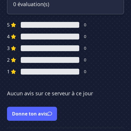
0 évaluation(s)
5
0
4
0
3
0
2
0
1
0
Aucun avis sur ce serveur à ce jour
Donne ton avis