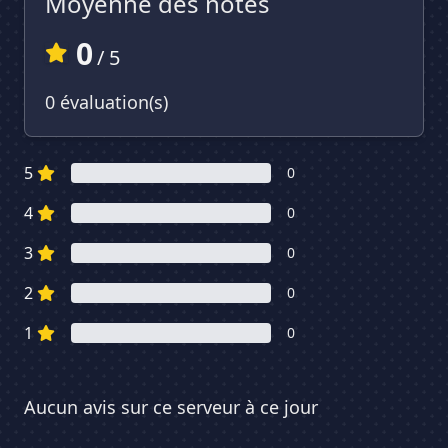
Moyenne des notes
0
/ 5
0 évaluation(s)
5
0
4
0
3
0
2
0
1
0
Aucun avis sur ce serveur à ce jour