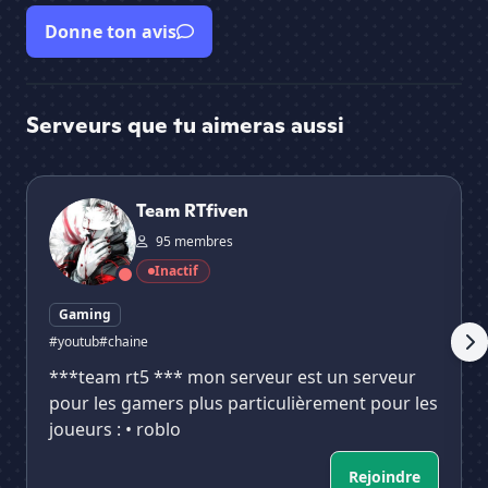
Donne ton avis
Serveurs que tu aimeras aussi
Team RTfiven
Ste
Team RTfiven
95 membres
Inactif
Gaming
#youtub
#chaine
***team rt5 *** mon serveur est un serveur
pour les gamers plus particulièrement pour les
joueurs : • roblo
Rejoindre