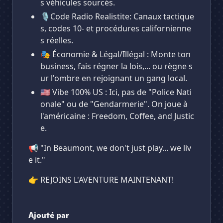
s véhicules sourcés.
🎙️Code Radio Realistite: Canaux tactique
s, codes 10- et procédures californienne
s réelles.
🎭 Économie & Légal/Illégal : Monte ton
business, fais régner la lois,... ou règne s
ur l'ombre en rejoignant un gang local.
🇺🇸 Vibe 100% US : Ici, pas de "Police Nati
onale" ou de "Gendarmerie". On joue à
l'américaine : Freedom, Coffee, and Justic
e.
​📢 "In Beaumont, we don't just play... we liv
e it."
👉 REJOINS L'AVENTURE MAINTENANT!
Ajouté par