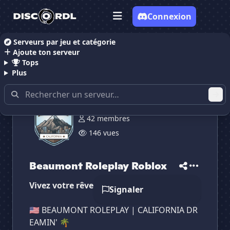
Connexion
Serveurs par jeu et catégorie
Ajoute ton serveur
Accueil
Serveurs Discord Gaming
Serveurs Discor
Tops
Plus
42 membres
146 vues
✕
✕
✕
✕
Beaumont Roleplay...
Beaumont Rolepl...
Vote pour
Beaumont Roleplay...
Beaumont Roleplay Roblox
Es-tu sûr de vouloir supprimer ton avis de ce
serveur ?
Vivez votre rêve american!! 🇺🇸
Signaler
Supprimer
🇺🇸 BEAUMONT ROLEPLAY | CALIFORNIA DR
EAMIN' 🌴