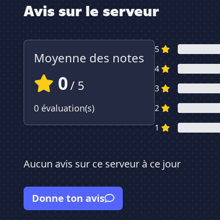
Avis sur le serveur
5
Moyenne des notes
4
0
/ 5
3
0 évaluation(s)
2
1
Aucun avis sur ce serveur à ce jour
Donne ton avis