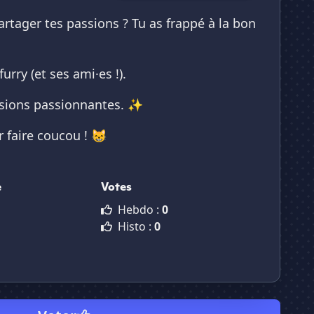
artager tes passions ? Tu as frappé à la bon
rry (et ses ami·es !).
cussions passionnantes. ✨
r faire coucou ! 😸
e
Votes
Hebdo :
0
Histo :
0