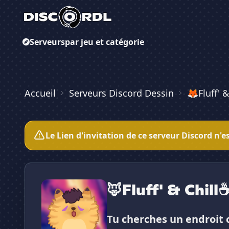
Serveurs
par jeu et catégorie
Accueil
Serveurs Discord Dessin
🦊Fluff' 
Le Lien d'invitation de ce serveur Discord n'e
🦊Fluff' & Chill
Tu cherches un endroit ch