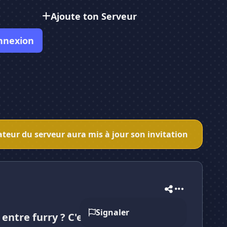
Ajoute ton Serveur
nnexion
éateur du serveur aura mis à jour son invitation
Signaler
entre furry ? C'est ici ! ✨