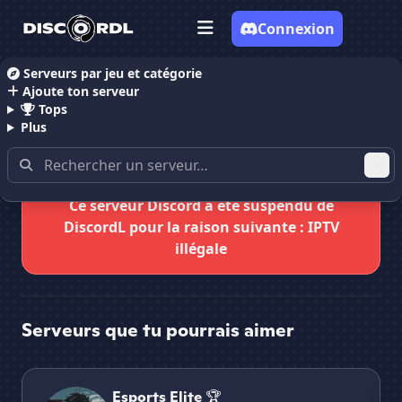
Connexion
Serveurs par jeu et catégorie
Ajoute ton serveur
Accueil
Serveurs Discord films et séries
IPTV SAT 
Tops
Plus
Ce serveur Discord a été suspendu de
DiscordL pour la raison suivante : IPTV
illégale
Serveurs que tu pourrais aimer
Esports Elite 🏆
🍿
Esports Elite 🏆