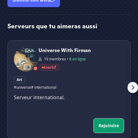
Serveurs que tu aimeras aussi
Universe With Firman
Art
Universe With Firman
19 membres •
8 en ligne
Inactif
Art
#universe
# international
Serveur international.
Rejoindre