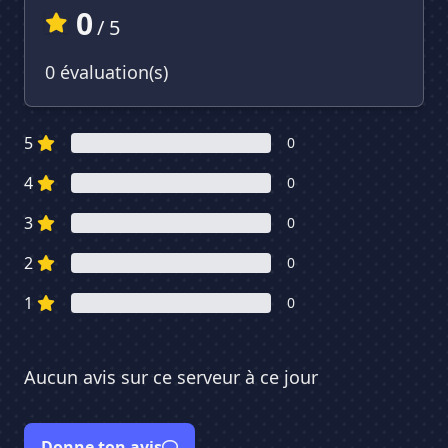
0
/ 5
0 évaluation(s)
5
0
4
0
3
0
2
0
1
0
Aucun avis sur ce serveur à ce jour
Donne ton avis