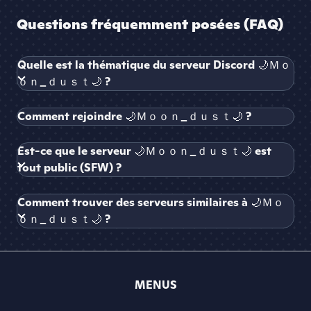
Questions fréquemment posées (FAQ)
Quelle est la thématique du serveur Discord 🌙Ｍｏ
ｏｎ_ｄｕｓｔ🌙 ?
Comment rejoindre 🌙Ｍｏｏｎ_ｄｕｓｔ🌙 ?
Est-ce que le serveur 🌙Ｍｏｏｎ_ｄｕｓｔ🌙 est
tout public (SFW) ?
Comment trouver des serveurs similaires à 🌙Ｍｏ
ｏｎ_ｄｕｓｔ🌙 ?
MENUS