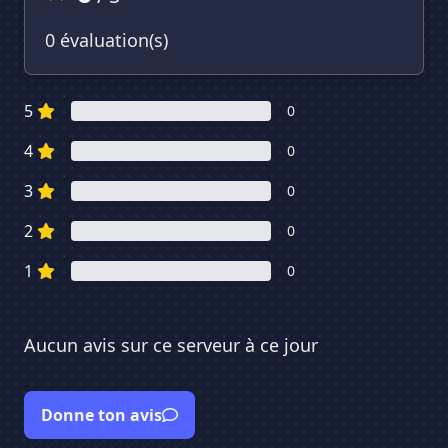
0 évaluation(s)
5
0
4
0
3
0
2
0
1
0
Aucun avis sur ce serveur à ce jour
Donne ton avis