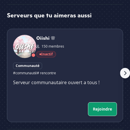
Serveurs que tu aimeras aussi
Oiishi 🌸
Ta
Oiishi 🌸
150 membres
Inactif
Communauté
#communauté
# rencontre
Serveur communautaire ouvert a tous !
Rejoindre