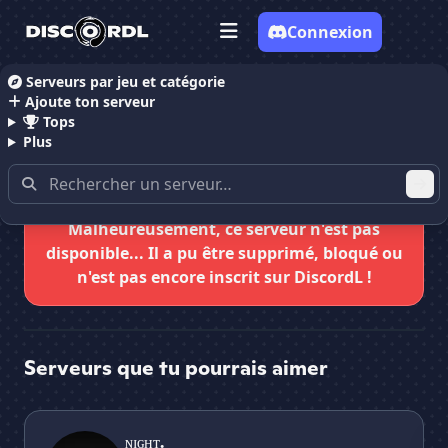
Connexion
Serveurs par jeu et catégorie
Ajoute ton serveur
Accueil
Serveurs Discord Giveaways
Jira'Nitro Gen
Tops
Plus
Malheureusement, ce serveur n'est pas
disponible... Il a pu être supprimé, bloqué ou
n'est pas encore inscrit sur DiscordL !
Serveurs que tu pourrais aimer
ɴɪɢʜᴛ.
Pay
ɴɪɢʜᴛ.