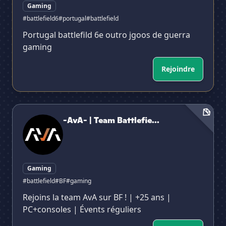
Gaming
#battlefield6
#portugal
#battlefield
Portugal battlefild 6e outro jgoos de guerra
gaming
Rejoindre
-AvA- | Team Battlefield FR
-AvA- | Team Battlefie...
Gaming
#battlefield
#BF
#gaming
Rejoins la team AvA sur BF ! | +25 ans |
PC+consoles | Évents réguliers