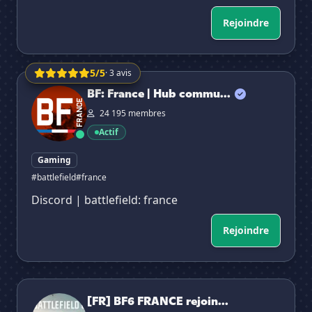
Rejoindre
5/5
· 3 avis
BF: France | Hub communautaire
BF: France | Hub commu...
24 195 membres
Actif
Gaming
#battlefield
#france
Discord | battlefield: france
Rejoindre
[FR] BF6 FRANCE rejoint et joue
[FR] BF6 FRANCE rejoin...