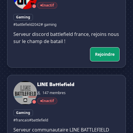
Inactif
Gaming
#battlefield2042
# gaming
Serveur discord battlefield france, rejoins nous
sur le champ de batail !
Rejoindre
LINE Battlefield
LINE Battlefield
147 membres
Inactif
Gaming
#francais
#battlefield
Serveur communautaire LINE BATTLEFIELD