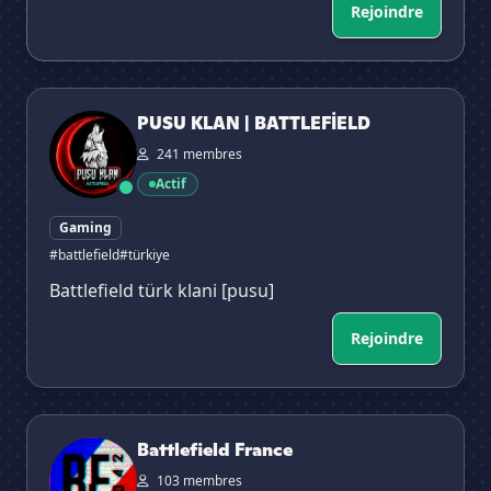
Rejoindre
PUSU KLAN | BATTLEFİELD
PUSU KLAN | BATTLEFİELD
241 membres
Actif
Gaming
#battlefield
#türkiye
Battlefield türk klani [pusu]
Rejoindre
Battlefield France
Battlefield France
103 membres