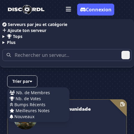
Connexion
Serveurs par jeu et catégorie
Ajoute ton serveur
Accueil
Serveurs Discord Battlefield
Tops
Plus
Serveurs Discord contenant
"battlefield"
✕
Trier par
Nb. de Membres
Nb. de Votes
Portugal-Comunidade
Bumps Récents
Portugal-Comunidade
Meilleures Notes
Nouveaux