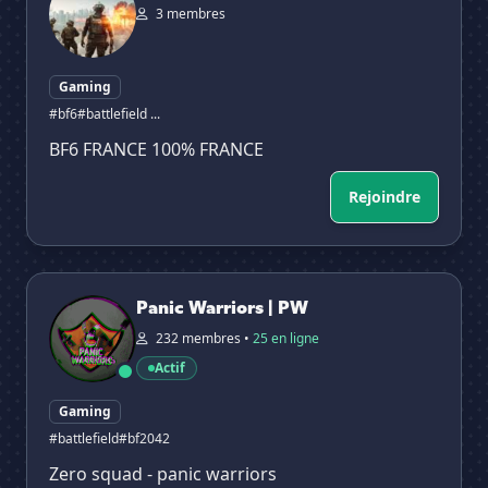
3 membres
Gaming
#bf6
#battlefield ...
BF6 FRANCE 100% FRANCE
Rejoindre
Panic Warriors | PW
Panic Warriors | PW
232 membres •
25 en ligne
Actif
Gaming
#battlefield
#bf2042
Zero squad - panic warriors