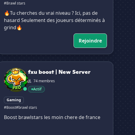
#Brawl stars
🔥Tu cherches du vrai niveau ? Ici, pas de
hasard Seulement des joueurs déterminés à
grind🔥
Rejoindre
xu boost | New Server
fxu boost | New Server
74 membres
Actif
Gaming
#Boost
#brawl stars
Boost brawlstars les moin chere de france