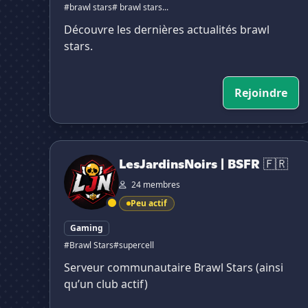
#brawl stars
# brawl stars...
Découvre les dernières actualités brawl
stars.
Rejoindre
LesJardinsNoirs | BSFR 🇫🇷
LesJardinsNoirs | BSFR 🇫🇷
24 membres
Peu actif
Gaming
#Brawl Stars
#supercell
Serveur communautaire Brawl Stars (ainsi
qu’un club actif)