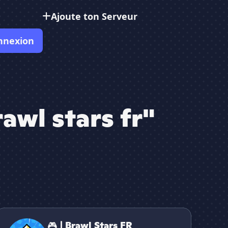
Ajoute ton Serveur
nnexion
awl stars fr"
 | Brawl Stars FR
🎮 | Brawl Stars FR