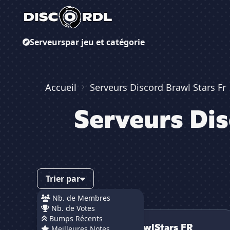
Serveurs
par jeu et catégorie
Accueil
Serveurs Discord Brawl Stars Fr
Serveurs Dis
Trier par
Nb. de Membres
Nb. de Votes
Serveur BrawlStars FR
Bumps Récents
Serveur BrawlStars FR
Meilleures Notes