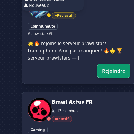
Nouveaux
127 membres
Peu actif
Communauté
#brawl stars
#fr
🌟🔥 rejoins le serveur brawl stars
francophone À ne pas manquer ! 🔥🌟 🏆
serveur brawlstars — l
Rejoindre
Brawl Actus FR
Brawl Actus FR
17 membres
Inactif
Gaming