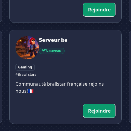
Rejoindre
Serveur bs

Serveur bs
Nouveau
Gaming
#Brawl stars
Communauté brallstar française rejoins
nous!🇨🇵
Rejoindre