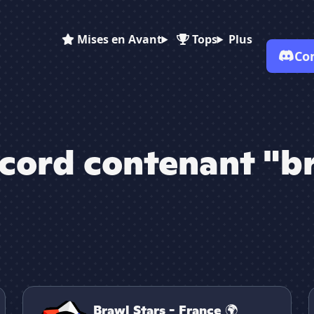
Mises en Avant
Tops
Plus
Co
✕
cord contenant "br
Brawl Stars - France 🌍

Brawl Stars - France 🌍