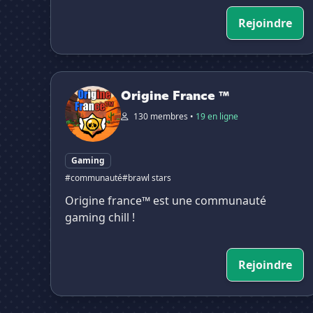
Rejoindre
Origine France ™
Origine France ™
130 membres •
19 en ligne
Gaming
#communauté
#brawl stars
Origine france™ est une communauté
gaming chill !
Rejoindre