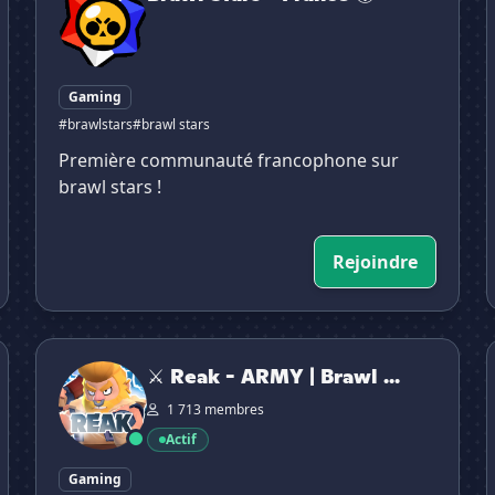
Gaming
#brawlstars
#brawl stars
Première communauté francophone sur
brawl stars !
Rejoindre
⚔ Reak - ARMY | Brawl Stars
S
⚔ Reak - ARMY | Brawl ...
1 713 membres
Actif
Gaming