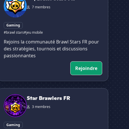
7 membres
Gaming
#brawl stars
#jeu mobile
Rejoins la communauté Brawl Stars FR pour
des stratégies, tournois et discussions
passionnantes
Rejoindre
tar Brawlers FR
Star Brawlers FR
3 membres
Gaming