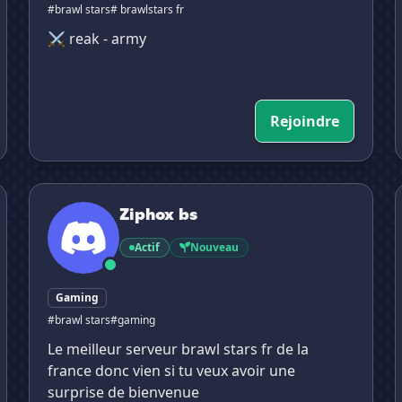
#brawl stars
# brawlstars fr
⚔ reak - army
Rejoindre
Ziphox bs
f
Ziphox bs
Actif
Nouveau
Gaming
#brawl stars
#gaming
Le meilleur serveur brawl stars fr de la
france donc vien si tu veux avoir une
surprise de bienvenue