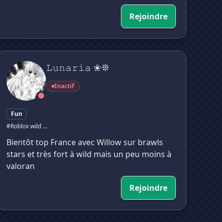
Rejoindre
𝚞𝚗𝚊𝚛𝚒𝚊 ❀𖤓
𝙻𝚞𝚗𝚊𝚛𝚒𝚊 ❀𖤓
Inactif
Fun
#Roblox wild ...
Bientôt top France avec Willow sur brawls
stars et très fort à wild mais un peu moins à
valoran
Rejoindre