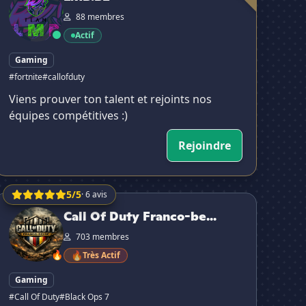
88 membres
Actif
Gaming
#fortnite
#callofduty
Viens prouver ton talent et rejoints nos
équipes compétitives :)
Rejoindre
5/5
· 6 avis
all Of Duty Franco-belge 🇫🇷🇧🇪
Call Of Duty Franco-be...
703 membres
🔥
🔥
Très Actif
Gaming
#Call Of Duty
#Black Ops 7