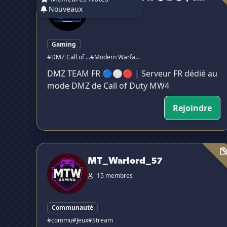
Nouveaux
3 805 membres
Gaming
#DMZ Call of ...
#Modern Warfa...
DMZ TEAM FR 🔵⚪🔴 | Serveur FR dédié au
mode DMZ de Call of Duty MW4
Rejoindre
MT_Warlord_57
MT_Warlord_57
15 membres
Communauté
#commu
#Jeux
#Stream