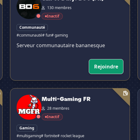
130 membres
Inactif
Communauté
#communauté
# fun
# gaming
Serveur communautaire bananesque
Rejoindre
Multi-Gaming FR
C
Multi-Gaming FR
28 membres
Inactif
Gaming
#multigaming
# fortnite
# rocket league