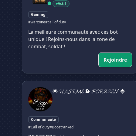
Actif
Gaming
#warzone
#call of duty
La meilleure communauté avec ces bot
unique ! Rejoins-nous dans la zone de
combat, soldat !
Rejoindre
🌟 𝓗𝓐𝓙𝓘𝓜𝓔 & 𝓕𝓞𝓡𝓩𝓩𝓔𝓝 🌟
🌟 𝓗𝓐𝓙𝓘𝓜𝓔 & 𝓕𝓞𝓡𝓩𝓩𝓔𝓝 🌟
Communauté
#Call of duty
#Boostranked