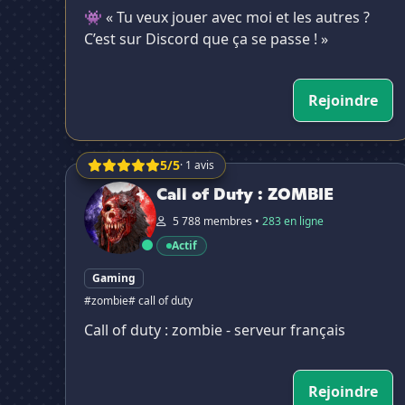
👾 « Tu veux jouer avec moi et les autres ?
C’est sur Discord que ça se passe ! »
Rejoindre
5/5
· 1 avis
Call of Duty : ZOMBIE
Call of Duty : ZOMBIE
5 788 membres •
283 en ligne
Actif
Gaming
#zombie
# call of duty
Call of duty : zombie - serveur français
Rejoindre