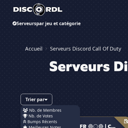
Serveurs
par jeu et catégorie
Accueil
Serveurs Discord Call Of Duty
Serveurs Di
Trier par
Nb. de Membres
Nb. de Votes
5/5
· 1 avis
DMZ TEAM FR 🔵⚪🔴 | Call of Duty - MW4 🇫🇷
Bumps Récents
DMZ TEAM FR 🔵⚪🔴 | C...
Meilleures Notes