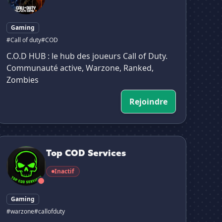
Gaming
#Call of duty
#COD
C.O.D HUB : le hub des joueurs Call of Duty.
Communauté active, Warzone, Ranked,
Zombies
Rejoindre
Top COD Services
Top COD Services
Inactif
Gaming
#warzone
#callofduty