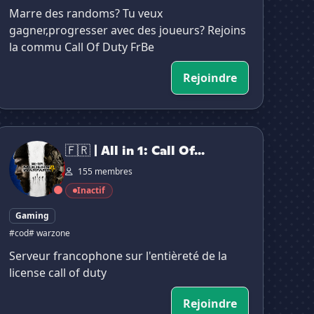
Marre des randoms? Tu veux
gagner,progresser avec des joueurs? Rejoins
la commu Call Of Duty FrBe
Rejoindre
🇷 | All in 1: Call Of Duty 🖱🎮📱
🇫🇷 | All in 1: Call Of...
155 membres
Inactif
Gaming
#cod
# warzone
Serveur francophone sur l'entièreté de la
license call of duty
Rejoindre