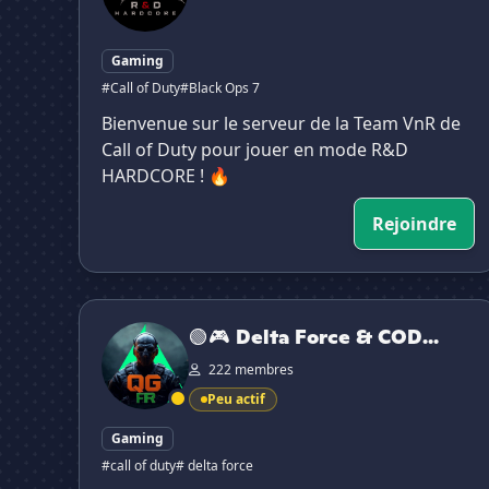
Gaming
#Call of Duty
#Black Ops 7
Bienvenue sur le serveur de la Team VnR de
Call of Duty pour jouer en mode R&D
HARDCORE ! 🔥
Rejoindre
🟢🎮 Delta Force & COD: QG Fr 🎮🟠
🟢🎮 Delta Force & COD...
222 membres
Peu actif
Gaming
#call of duty
# delta force