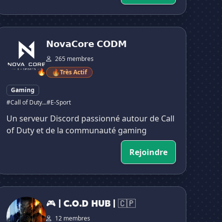
𝗼𝘃𝗮𝗖𝗼𝗿𝗲 𝗖𝗢𝗗𝗠
𝗡𝗼𝘃𝗮𝗖𝗼𝗿𝗲 𝗖𝗢𝗗𝗠
265 membres
🔥
🔥
Très Actif
Gaming
#Call of Duty...
#E-Sport
Un serveur Discord passionné autour de Call
of Duty et de la communauté gaming
Rejoindre
 | C.O.D HUB | 🇨🇵
🎮 | C.O.D HUB | 🇨🇵
12 membres