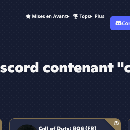
Mises en Avant
Tops
Plus
Co
scord contenant "c
✕
Call of Duty: BO6 (FR)
Call of Duty: BO6 (FR)