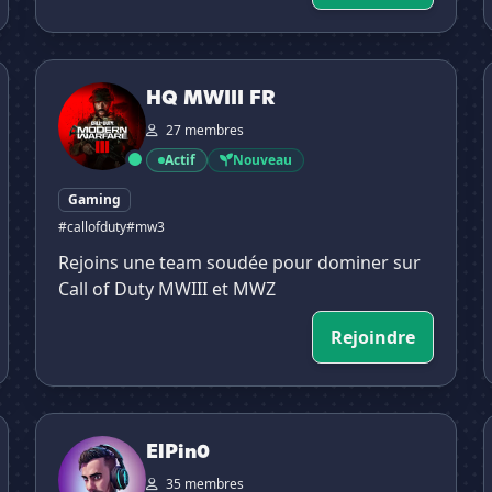
HQ MWIII FR

HQ MWIII FR
27 membres
Actif
Nouveau
Gaming
#callofduty
#mw3
Rejoins une team soudée pour dominer sur
Call of Duty MWIII et MWZ
Rejoindre
ElPin0

ElPin0
35 membres