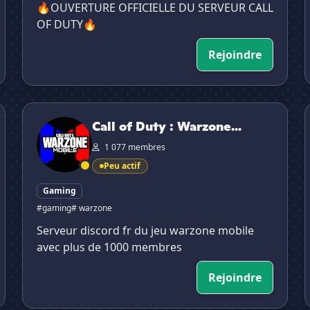
🔥OUVERTURE OFFICIELLE DU SERVEUR CALL
OF DUTY🔥
Rejoindre
Call of Duty : Warzone Mobile France
Call of Duty : Warzone...
1 077 membres
Peu actif
Gaming
#gaming
# warzone
Serveur discord fr du jeu warzone mobile
avec plus de 1000 membres
Rejoindre