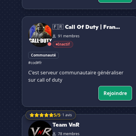
🇫🇷 Call Of Duty | France 🇫🇷 V.2.0
🇫🇷 Call Of Duty | Fran...
91 membres
Inactif
Communauté
#cod
#fr
C'est serveur communautaire généraliser
sur call of duty
Rejoindre
5/5
· 1 avis
Team VnR
Team VnR
78 membres