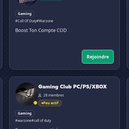
Gaming
#Call Of Duty
#Warzone
Boost Ton Compte COD
Rejoindre
Gaming Club PC/PS/XBOX
I
Gaming Club PC/PS/XBOX
28 membres
Peu actif
Gaming
#warzone
#call of duty