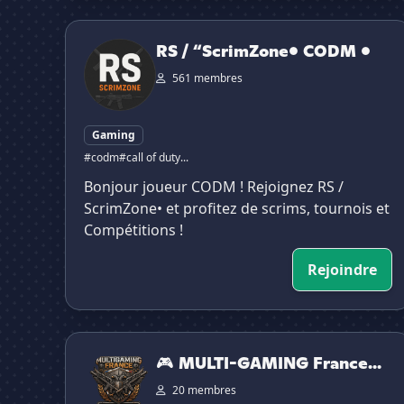
RS / “ScrimZone• CODM •
RS / “ScrimZone• CODM •
561 membres
Gaming
#codm
#call of duty...
Bonjour joueur CODM ! Rejoignez RS /
ScrimZone• et profitez de scrims, tournois et
Compétitions !
Rejoindre
🎮 MULTI-GAMING France [ MGFR ] [ DMZ MW4 
🎮 MULTI-GAMING France...
20 membres