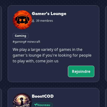
Gamer's Lounge
Gamer's Lounge
39 membres
Gaming
#gaming
# minecraft
We play a large variety of games in the
gamer's lounge if you're looking for people
to play with, come join us
Rejoindre
WARZONE ]
BoostCOD
BoostCOD
Nouveau