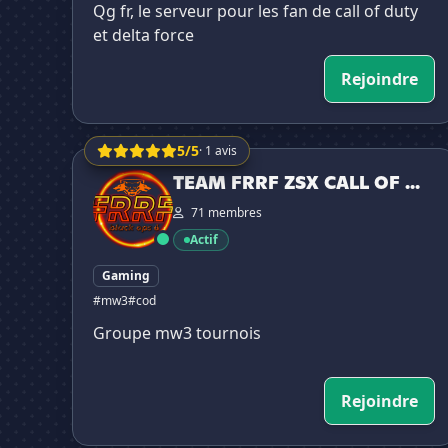
Qg fr, le serveur pour les fan de call of duty
et delta force
Rejoindre
5/5
· 1 avis
TEAM FRRF ZSX CALL OF DUTY
TEAM FRRF ZSX CALL OF ...
71 membres
Actif
Gaming
#mw3
#cod
Groupe mw3 tournois
Rejoindre