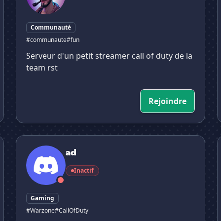
Communauté
#communaute
#fun
Serveur d'un petit streamer call of duty de la
team rst
Rejoindre
ad
ad
Inactif
Gaming
#Warzone
#CallOfDuty