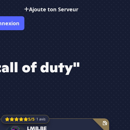
Ajoute ton Serveur
nnexion
all of duty"
5/5
· 1 avis
LMB.BE
LMB.BE