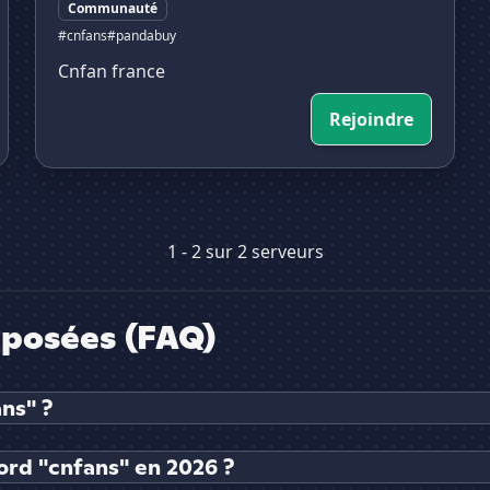
Communauté
#cnfans
#pandabuy
Cnfan france
Rejoindre
1 - 2 sur 2 serveurs
posées (FAQ)
ns" ?
ord "cnfans" en 2026 ?