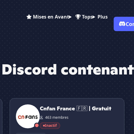
Mises en Avant
Tops
Plus
Co
✕
 Discord contenant
Cnfan France 🇫🇷 | Gratuit
Cnfan France 🇫🇷 | Gratuit
463 membres
Inactif