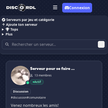
Connexion
Serveurs par jeu et catégorie
Ajoute ton serveur
Accueil
Serveurs Discord Comunotaire
Tops
✕
Plus
Serveurs Discord contenant
"comunotaire"
Serveur pour se faire plaisir (FR)
Serveur pour se faire ...
13 membres
Actif
Discussion
#discussion
#comunotaire
Venez nombreux les amis!