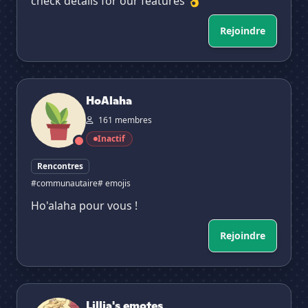
check details for our features 👌
Rejoindre
HoAlaha
HoAlaha
161 membres
Inactif
Rencontres
#communautaire
# emojis
Ho'alaha pour vous !
Rejoindre
Lillia's emotes
Lillia's emotes