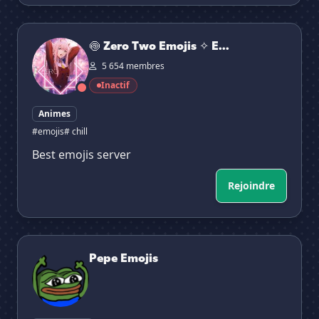
🍥 Zero Two Emojis ✧ Emotes ✧ Stickers ✧ Social ✧ Ga
🍥 Zero Two Emojis ✧ E...
5 654 membres
Inactif
Animes
#emojis
# chill
Best emojis server
Rejoindre
Pepe Emojis
Pepe Emojis