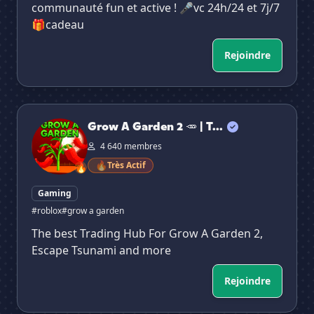
communauté fun et active ! 🎤vc 24h/24 et 7j/7
🎁cadeau
Rejoindre
Grow A Garden 2 🥕 | Trading Hub・MM・Midleman
Grow A Garden 2 🥕 | T...
4 640 membres
🔥
Très Actif
🔥
Gaming
#roblox
#grow a garden
The best Trading Hub For Grow A Garden 2,
Escape Tsunami and more
Rejoindre