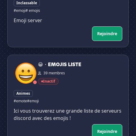
Inclassable
#emoji
# emojis
Emoji server
Rejoindre
😀・EMOJIS LISTE
😀・EMOJIS LISTE
39 membres
Inactif
Animes
#emote
#emoji
Ici vous trouverez une grande liste de serveurs
discord avec des emojis !
Rejoindre