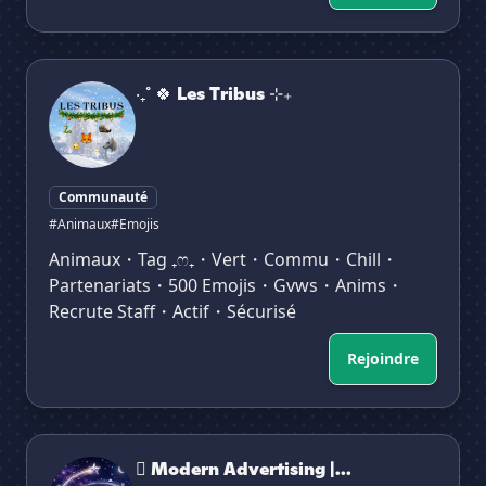
‧₊˚ 🍀 Les Tribus ⊹₊
‧₊˚ 🍀 Les Tribus ⊹₊
Communauté
#Animaux
#Emojis
Animaux・Tag ₊ෆ₊・Vert・Commu・Chill・
Partenariats・500 Emojis・Gvws・Anims・
Recrute Staff・Actif・Sécurisé
Rejoindre
🫆 Modern Advertising | international ✴ Guild Tag ✴ A
🫆 Modern Advertising |...