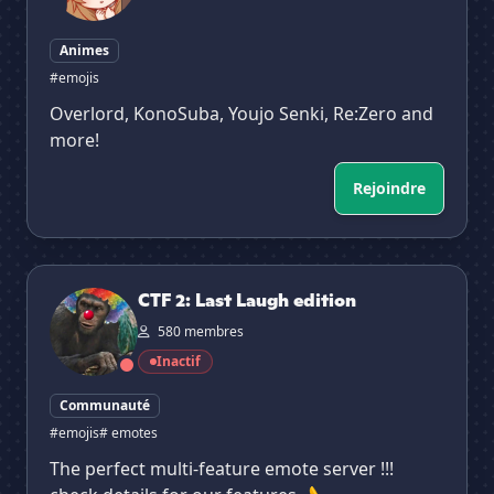
Animes
#emojis
Overlord, KonoSuba, Youjo Senki, Re:Zero and
more!
Rejoindre
CTF 2: Last Laugh edition
CTF 2: Last Laugh edition
580 membres
Inactif
Communauté
#emojis
# emotes
The perfect multi-feature emote server !!!