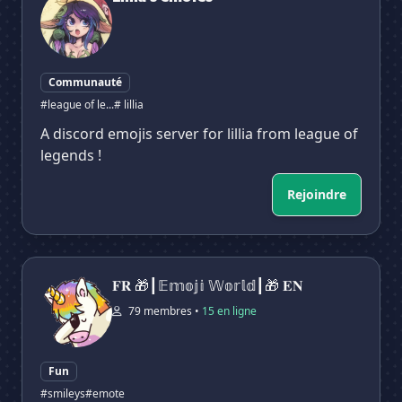
Communauté
#league of le...
# lillia
A discord emojis server for lillia from league of
legends !
Rejoindre
𝐅𝐑 🎁┃𝔼𝕞𝕠𝕛𝕚 𝕎𝕠𝕣𝕝𝕕┃🎁 𝐄𝐍
𝐅𝐑 🎁┃𝔼𝕞𝕠𝕛𝕚 𝕎𝕠𝕣𝕝𝕕┃🎁 𝐄𝐍
79 membres •
15 en ligne
Fun
#smileys
#emote