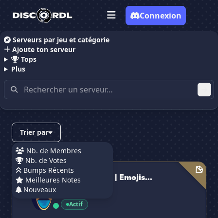
Connexion
Serveurs par jeu et catégorie
Ajoute ton serveur
Accueil
Serveurs Discord Emojis
Tops
Plus
Serveurs Discord contenant
"emojis"
Trier par
Nb. de Membres
Nb. de Votes
New Exilés 🌸 | Emojis & Emotes - Calme - Be Yourself
Bumps Récents
New Exilés 🌸 | Emojis...
Meilleures Notes
Nouveaux
89 membres
✕
Actif