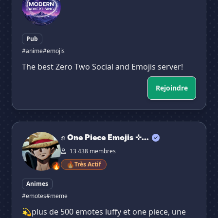
Pub
#anime
#emojis
The best Zero Two Social and Emojis server!
Rejoindre
✊ One Piece Emojis ✜ Emotes ✜ Manga ◊ Emojis ◊ Sticke
✊ One Piece Emojis ✜...
13 438 membres
🔥
Très Actif
🔥
Animes
#emotes
#meme
💫plus de 500 emotes luffy et one piece, une