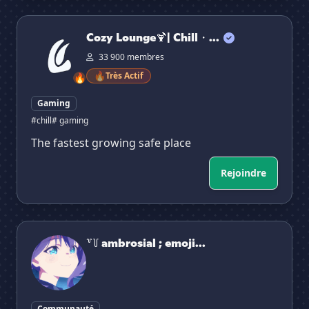
Cozy Lounge🍹| Chill・VC・Social・Fun・Hangout・
Cozy Lounge🍹| Chill・...
33 900 membres
🔥
Très Actif
🔥
Gaming
#chill
# gaming
The fastest growing safe place
Rejoindre
꒷꒦ ambrosial ; emojis n social
꒷꒦ ambrosial ; emoji...
Communauté