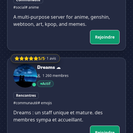
#social
# anime
A multi-purpose server for anime, genshin,
webtoon, art, kpop, and memes.
Rejoindre
5/5
· 1 avis
Dreams ☁
Dreams ☁
1 260 membres
Actif
Rencontres
#communauté
# emojis
Dreams : un staff unique et mature. des
membres sympa et accueillant.
Rejoindre