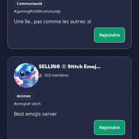
Communauté
#gaming
#chill
#community
Une île.. pas comme les autres :d
Rejoindre
SELLING 🦋 Stitch Emojis ✧ Emotes ✧ Stickers ✧ Social
SELLING 🦋 Stitch Emoj...
503 membres
Animes
#emojis
# stitch
Best emojis server
Rejoindre