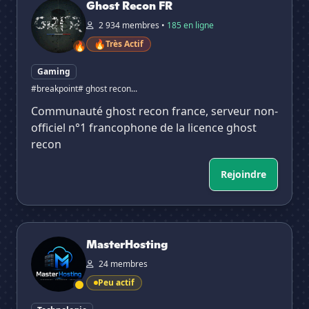
Ghost Recon FR
2 934 membres •
185 en ligne
🔥
Très Actif
🔥
Gaming
#breakpoint
# ghost recon...
Communauté ghost recon france, serveur non-
officiel n°1 francophone de la licence ghost
recon
Rejoindre
MasterHosting
MasterHosting
24 membres
Peu actif