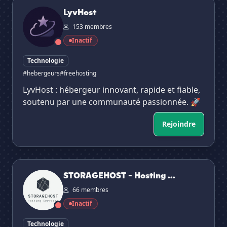
LyvHost
LyvHost
153 membres
Inactif
Technologie
#hebergeurs
#freehosting
LyvHost : hébergeur innovant, rapide et fiable,
soutenu par une communauté passionnée. 🚀
Rejoindre
STORAGEHOST - Hosting Services
STORAGEHOST - Hosting ...
66 membres
Inactif
Technologie