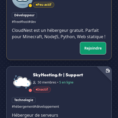
Peu actif
Développeur
#free
#host
#dev
CloudNest est un hébergeur gratuit. Parfait
pour Minecraft, NodeJS, Python, Web statique !
Rejoindre
SkyHosting.fr | Support
SkyHosting.fr | Support
50 membres •
5 en ligne
Inactif
Technologie
#hébergement
#développement
Hébergeur de serveurs