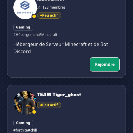
123 membres
Peu actif
Gaming
#Hébergement
#Minecraft
Hébergeur de Serveur Minecraft et de Bot
Discord
Rejoindre
TEAM Tiger_ghost
TEAM Tiger_ghost
Peu actif
Gaming
#fortnite
#chill