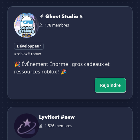
🎉 Ghost Studio 🎇
🎉 Ghost Studio 🎇
178 membres
Développeur
#roblox
# robux
🎉 ÉvÉnement Énorme : gros cadeaux et
ressources roblox ! 🎉
Rejoindre
LyvHost #new
LyvHost #new
1 526 membres