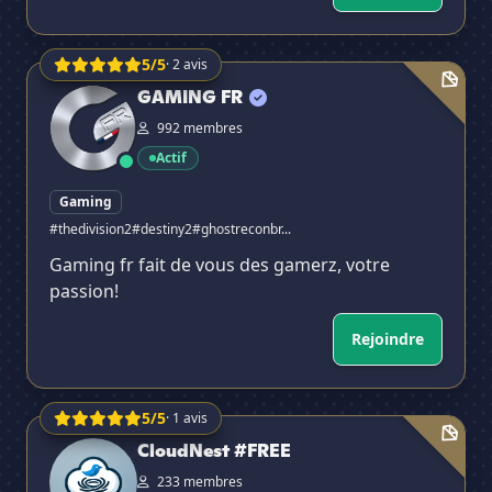
5/5
· 2 avis
GAMING FR
GAMING FR
992 membres
Actif
Gaming
#thedivision2
#destiny2
#ghostreconbr...
Gaming fr fait de vous des gamerz, votre
passion!
Rejoindre
5/5
· 1 avis
CloudNest #FREE
CloudNest #FREE
233 membres