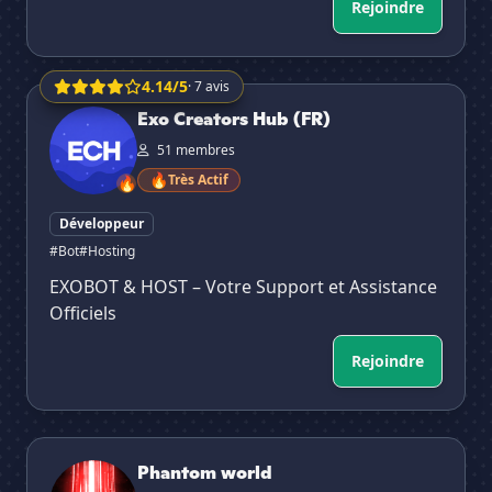
Rejoindre
4.14/5
· 7 avis
Exo Creators Hub (FR)
Exo Creators Hub (FR)
51 membres
🔥
Très Actif
🔥
Développeur
#Bot
#Hosting
EXOBOT & HOST – Votre Support et Assistance
Officiels
Rejoindre
Phantom world
Phantom world