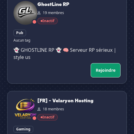
GhostLine RP
19 membres
Inactif
Pub
Aucun tag
👻 GHOSTLINE RP 👻 🧠 Serveur RP sérieux |
style us
Rejoindre
[FR] - Velaryon Hosting
[FR] - Velaryon Hosting
18 membres
Inactif
Gaming