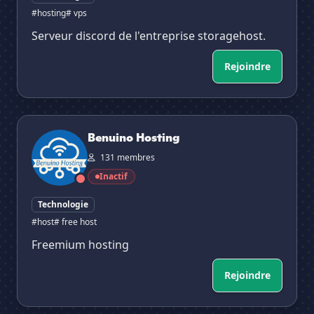
#hosting
# vps
Serveur discord de l'entreprise storagehost.
Rejoindre
Benuino Hosting
Benuino Hosting
131 membres
Inactif
Technologie
#host
# free host
Freemium hosting
Rejoindre