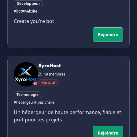
Développeur
#bot
#website
Create you're bot
Rejoindre
XyroHost
XyroHost
49 membres
Inactif
Technologie
#hébergeur
# pas chère
Un hébergeur de haute performance, fiable et
prêt pour tes projets
Rejoindre