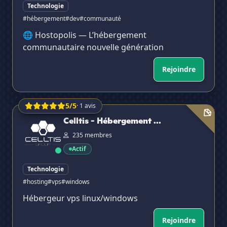
Technologie
#hébergement
#dev
#communauté
🌐 Hostopolis — L’hébergement
communautaire nouvelle génération
Rejoindre
5/5
· 1 avis
Celltis - Hébergement de Services
Celltis - Hébergement ...
✕
235 membres
Actif
Technologie
#hosting
#vps
#windows
Hébergeur vps linux/windows
Rejoindre