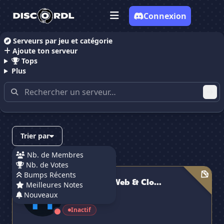
Connexion
Serveurs par jeu et catégorie
Ajoute ton serveur
Accueil
Serveurs Discord Host
Tops
Plus
Serveurs Discord contenant
"host"
Trier par
Nb. de Membres
Nb. de Votes
Hostopolis | Web & Cloud Hosting
Bumps Récents
Hostopolis | Web & Clo...
Meilleures Notes
Nouveaux
75 membres
Inactif