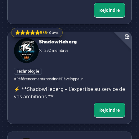
Rejoindre
5/5
· 3 avis
ShadowHeberg
ShadowHeberg
292 membres
Technologie
#Référencement
#hosting
#Développeur
⚡ **ShadowHeberg – L’expertise au service de
vos ambitions.**
Rejoindre
Ghost Recon FR