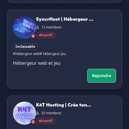
SyncrHost | Hébergeur web et jeu
SyncrHost | Hébergeur ...
13 membres
Inactif
Inclassable
#hébergeur web
# hébergeur jeu
Hébergeur web et jeu
Rejoindre
K4T Hosting | Crée ton bot !
K4T Hosting | Crée ton...
25 membres
Inactif