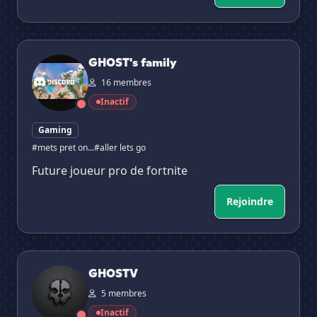
GHOST's family
GHOST's family
16 membres
Inactif
Gaming
#mets pret on...
#aller lets go
Future joueur pro de fortnite
Rejoindre
GHOSTV
GHOSTV
5 membres
Inactif