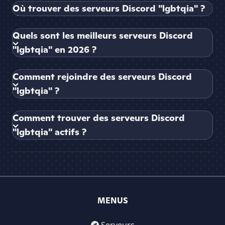
Où trouver des serveurs Discord "lgbtqia" ?
Quels sont les meilleurs serveurs Discord
"lgbtqia" en 2026 ?
Comment rejoindre des serveurs Discord
"lgbtqia" ?
Comment trouver des serveurs Discord
"lgbtqia" actifs ?
MENUS