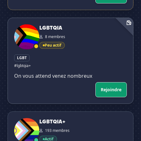
LGBTQIA
LGBTQIA
8 membres
Peu actif
LGBT
#lgbtqia+
On vous attend venez nombreux
Rejoindre
LGBTQIA+
LGBTQIA+
193 membres
Actif