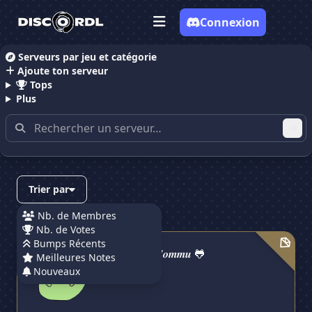
Connexion
Serveurs par jeu et catégorie
Ajoute ton serveur
Accueil
Serveurs Discord Lgbtqia
Tops
Plus
Serveurs Discord contenant
"lgbtqia"
Trier par
Nb. de Membres
Nb. de Votes
🧡 𝑭𝒓𝒐𝒈𝑳𝒐𝒗𝒆 | 𝑪𝒐𝒎𝒎𝒖 🐸
Bumps Récents
🧡 𝑭𝒓𝒐𝒈𝑳𝒐𝒗𝒆 | 𝑪𝒐𝒎𝒎𝒖 🐸
Meilleures Notes
✕
Nouveaux
126 membres