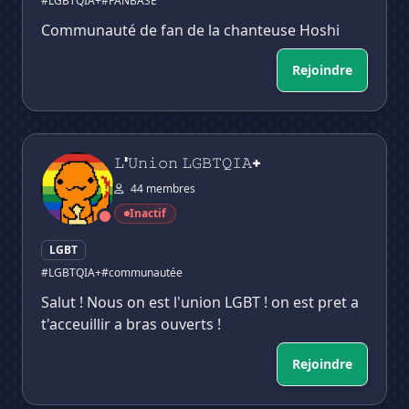
#LGBTQIA+
#FANBASE
Communauté de fan de la chanteuse Hoshi
Rejoindre
𝙻'𝚄𝚗𝚒𝚘𝚗 𝙻𝙶𝙱𝚃𝚀𝙸𝙰+
𝙻'𝚄𝚗𝚒𝚘𝚗 𝙻𝙶𝙱𝚃𝚀𝙸𝙰+
44 membres
Inactif
LGBT
#LGBTQIA+
#communautée
Salut ! Nous on est l'union LGBT ! on est pret a
t'acceuillir a bras ouverts !
Rejoindre