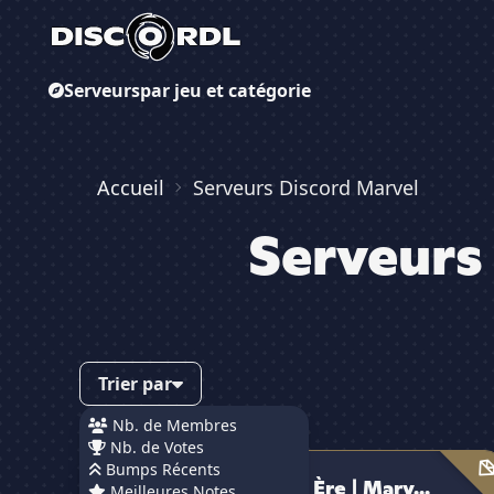
Serveurs
par jeu et catégorie
Accueil
Serveurs Discord Marvel
Serveurs
Trier par
Nb. de Membres
Nb. de Votes
La Nouvelle Ère | Marvel & DC
Bumps Récents
La Nouvelle Ère | Marv...
Meilleures Notes