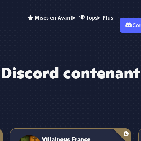
Mises en Avant
Tops
Plus
Co
 Discord contenant
✕
Villainous France
Villainous France