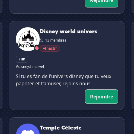
Rejoindre
Disney world univers

Disney world univers
13 membres
Inactif
Fun
#disney
# marvel
Si tu es fan de l'univers disney que tu veux
papoter et t'amuser, rejoins nous
Rejoindre
Temple Céleste
Temple Céleste