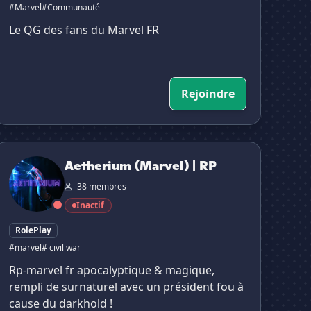
#Marvel
#Communauté
Le QG des fans du Marvel FR
Rejoindre
etherium (Marvel) | RP
Aetherium (Marvel) | RP
38 membres
Inactif
RolePlay
#marvel
# civil war
Rp-marvel fr apocalyptique & magique,
rempli de surnaturel avec un président fou à
cause du darkhold !