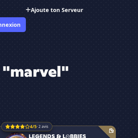
Ajoute ton Serveur
nnexion
 "marvel"
4/5
· 2 avis
LEGENDS & LΘBBIES
LEGENDS & LΘBBIES