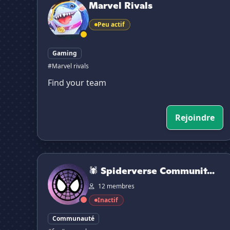
Marvel Rivals
Peu actif
Gaming
#Marvel rivals
Find your team
Rejoindre
🕷 Spiderverse Community [FR] 🕸
🕷 Spiderverse Communit...
12 membres
Inactif
Communauté