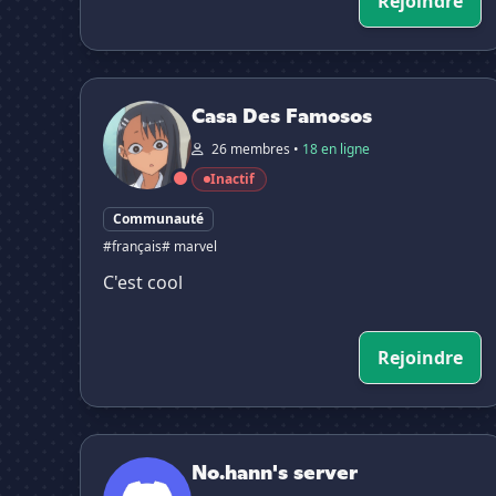
Rejoindre
Casa Des Famosos
Casa Des Famosos
26 membres •
18 en ligne
Inactif
Communauté
#français
# marvel
C'est cool
Rejoindre
No.hann's server
No.hann's server