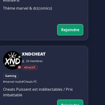
#marvel
# dc
Thème marvel & dc(comics)
Rejoindre
XNDCHEAT
XNDCHEAT
20 membres
Inactif
Gaming
#marvel rivals
#Cheats PC
Cheats Puissent est indétectables / Prix
imbattable