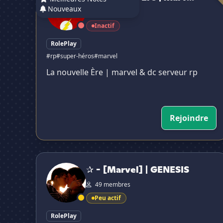
Nouveaux
12 membres
Inactif
RolePlay
#rp
#super-héros
#marvel
La nouvelle Ère | marvel & dc serveur rp
Rejoindre
✰ - [Marvel] | GENESIS
✰ - [Marvel] | GENESIS
49 membres
Peu actif
RolePlay