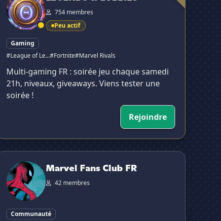
754 membres
Peu actif
Gaming
#League of Le...
#Fortnite
#Marvel Rivals
Multi-gaming FR : soirée jeu chaque samedi
21h, niveaux, giveaways. Viens tester une
soirée !
Rejoindre
arvel Fans Club FR
Marvel Fans Club FR
42 membres
Communauté