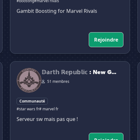
#boosting
#marvel rivals
Gambit Boosting for Marvel Rivals
Rejoindre
𝔻𝕒𝕣𝕥𝕙 ℝ𝕖𝕡𝕦𝕓𝕝𝕚𝕔 : New Generation
𝔻𝕒𝕣𝕥𝕙 ℝ𝕖𝕡𝕦𝕓𝕝𝕚𝕔 : New G...
51 membres
Communauté
#star wars fr
# marvel fr
Serveur sw mais pas que !