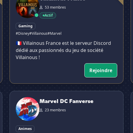
53 membres
Actif
Gaming
#Disney
#Villainous
#Marvel
🇫🇷 Villainous France est le serveur Discord
dédié aux passionnés du jeu de société
Villainous !
Rejoindre
Marvel DC Fanverse
M
Marvel DC Fanverse
23 membres
Animes