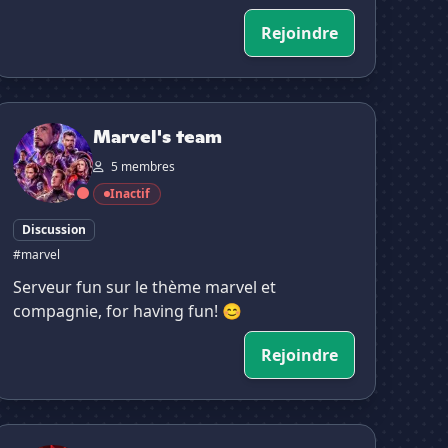
Rejoindre
Marvel's team
Marvel's team
5 membres
Inactif
Discussion
#marvel
Serveur fun sur le thème marvel et
compagnie, for having fun! 😊
Rejoindre
 𝘾𝙃𝘼𝙊𝙎 | 𝙋𝙍𝙊𝙏𝙊𝘾𝙊𝙇 ✦