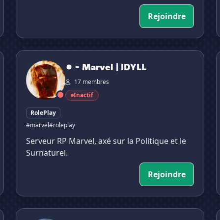
Rejoindre
✸ - Marvel | IDYLL
✸ - Marvel | IDYLL
17 membres
Inactif
RolePlay
#marvel
#roleplay
Serveur RP Marvel, axé sur la Politique et le
Surnaturel.
Rejoindre
Solana ︳〨
✦