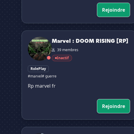
Rejoindre
Marvel : DOOM RISING [RP]
Marvel : DOOM RISING [RP]
39 membres
Inactif
RolePlay
#marvel
# guerre
Rp marvel fr
Rejoindre
Marvel Rivals