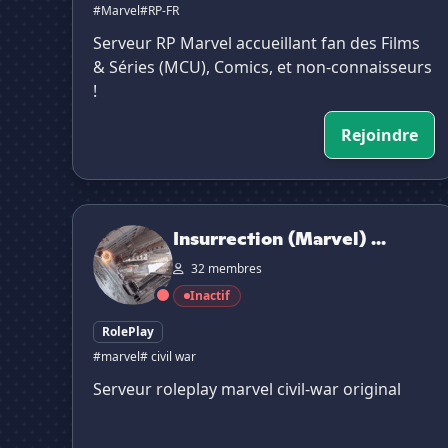
#Marvel
#RP-FR
Serveur RP Marvel accueillant fan des Films
& Séries (MCU), Comics, et non-connaisseurs
!
Rejoindre
Insurrection (Marvel) | RP FR
Insurrection (Marvel) ...
32 membres
Inactif
RolePlay
#marvel
# civil war
Serveur roleplay marvel civil-war original