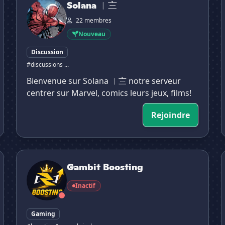
Solana ︳〨
22 membres
Nouveau
Discussion
#discussions ...
Bienvenue sur Solana ︳〨 notre serveur
centrer sur Marvel, comics leurs jeux, films!
Rejoindre
Gambit Boosting

Gambit Boosting
Inactif
Gaming