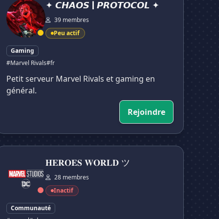
✦ 𝘾𝙃𝘼𝙊𝙎 | 𝙋𝙍𝙊𝙏𝙊𝘾𝙊𝙇 ✦
39 membres
Peu actif
Gaming
#Marvel Rivals
#fr
Petit serveur Marvel Rivals et gaming en
général.
Rejoindre
𝐄𝐑𝐎𝐄𝐒 𝐖𝐎𝐑𝐋𝐃 ツ
𝐇𝐄𝐑𝐎𝐄𝐒 𝐖𝐎𝐑𝐋𝐃 ツ
28 membres
Inactif
Communauté