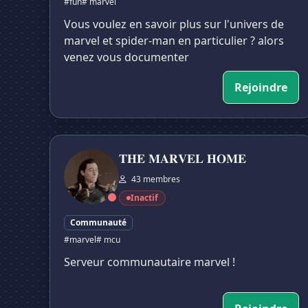
#fun
# marvel
Vous voulez en savoir plus sur l'univers de
marvel et spider-man en particulier ? alors
venez vous documenter
Rejoindre
𝐓𝐇𝐄 𝐌𝐀𝐑𝐕𝐄𝐋 𝐇𝐎𝐌𝐄
𝐓𝐇𝐄 𝐌𝐀𝐑𝐕𝐄𝐋 𝐇𝐎𝐌𝐄
43 membres
Inactif
Communauté
#marvel
# mcu
Serveur communautaire marvel !