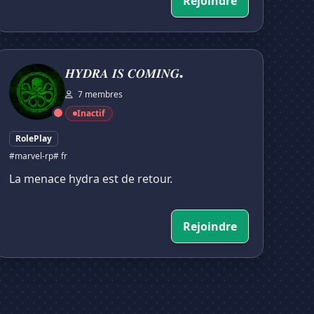
Rejoindre
𝒀𝑫𝑹𝑨 𝑰𝑺 𝑪𝑶𝑴𝑰𝑵𝑮.
𝑯𝒀𝑫𝑹𝑨 𝑰𝑺 𝑪𝑶𝑴𝑰𝑵𝑮.
7 membres
Inactif
RolePlay
#marvel-rp
# fr
La menace hydra est de retour.
Rejoindre