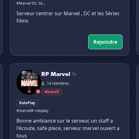
#Marvel DC Sé...
Serveur centrer sur Marvel , DC et les Séries
Films
Rejoindre
RP Marvel ✨
A
RP Marvel ✨
14 membres
Inactif
RolePlay
#marvel
# roleplay
Bonne ambiance sur le serveur, un staff a
l'écoute, safe place, serveur marvel ouvert a
tous