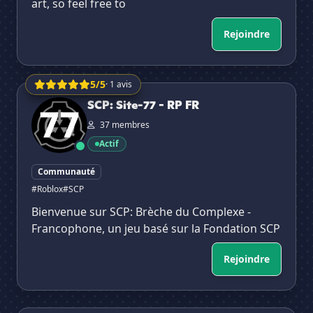
art, so feel free to
Rejoindre
5/5
· 1 avis
SCP: Site-77 - RP FR
SCP: Site-77 - RP FR
37 membres
Actif
Communauté
#Roblox
#SCP
Bienvenue sur SCP: Brèche du Complexe -
Francophone, un jeu basé sur la Fondation SCP
Rejoindre