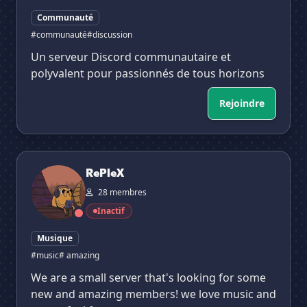
Communauté
#communauté
#discussion
Un serveur Discord communautaire et
polyvalent pour passionnés de tous horizons
Rejoindre
RePleX
RePleX
28 membres
Inactif
Musique
#music
# amazing
We are a small server that's looking for some
new and amazing members! we love music and