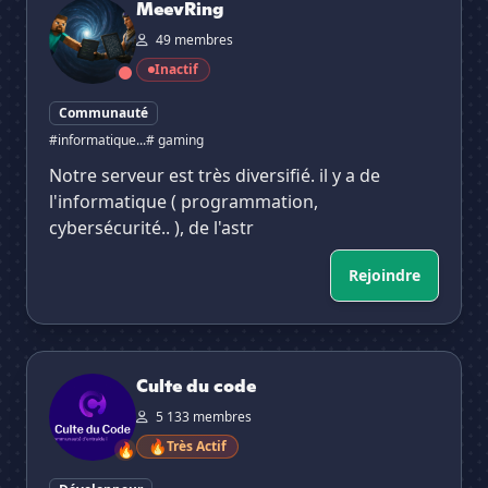
MeevRing
49 membres
Inactif
Communauté
#informatique...
# gaming
Notre serveur est très diversifié. il y a de
l'informatique ( programmation,
cybersécurité.. ), de l'astr
Rejoindre
Culte du code
Culte du code
5 133 membres
🔥
Très Actif
🔥