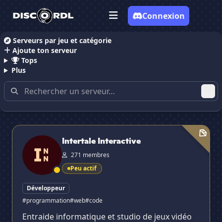
Connexion
Serveurs par jeu et catégorie
Ajoute ton serveur
Accueil
Serveurs Discord Programmation Informatiq
Tops
Plus
Serveurs Discord contenant
✕
"programmation informatique"
Intertale Interactive
Intertale Interactive
271 membres
Peu actif
Développeur
#programmation
#web
#code
Entraide informatique et studio de jeux vidéo