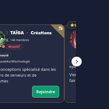
3.67/5
· 3 avi
 Créations
LoveSpirit ♡ Nitro ♡ Emo
〉TAÏGA ・ Créations
LoveSpiri
E...
146 membres
🔥
Inactif
29 365 me
🔥
Très Actif
nauté
Rencontres
auté
#art
#technologie
#giveaways
#chill
#communau
conceptions spécialisé dans les
Vient faire des rencon
ns de serveurs et de
faire des amis et + si 
smes
Rejoindre