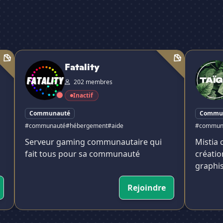
Fatality
〉TAÏGA ・
Fatality
202 membres
Inactif
Communauté
Commu
#communauté
#hébergement
#aide
#commun
Serveur gaming communautaire qui
Mistia 
fait tous pour sa communauté
créatio
graphi
Rejoindre