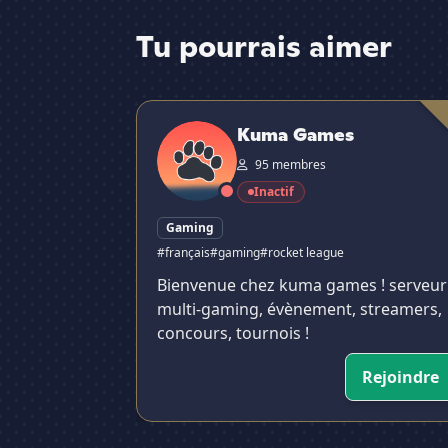
Tu pourrais aimer
Kuma Games
Kuma Games
95 membres
Inactif
Gaming
#français
#gaming
#rocket league
Bienvenue chez kuma games ! serveur
multi-gaming, évènement, streamers,
concours, tournois !
Rejoindre