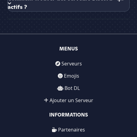
actifs ?
MENUS
Serveurs
Emojis
Bot DL
Ajouter un Serveur
INFORMATIONS
Partenaires