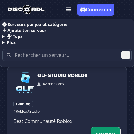
Connexion
Serveurs par jeu et catégorie
Ajoute ton serveur
✕
Accueil
Serveurs Discord Qlf
Tops
Plus
Serveurs Discord contenant "qlf"
QLF STUDIO ROBLOX
QLF STUDIO ROBLOX
42 membres
Gaming
#Roblox
#Studio
Best Communauté Roblox