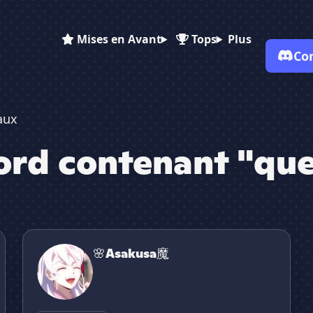
Mises en Avant
Tops
Plus
Co
✕
aux
ord contenant "qu
🌸Asakusa魔
🌸Asakusa魔