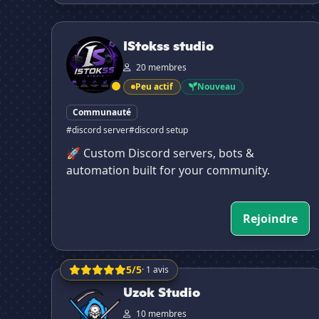
IStokss studio
IStokss studio
20 membres
Peu actif
Nouveau
Communauté
#discord server
#discord setup
🚀 Custom Discord servers, bots &
automation built for your community.
Rejoindre
5/5
· 1 avis
Uzok Studio
Uzok Studio
10 membres