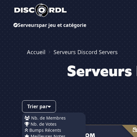
Serveurs
par jeu et catégorie
Accueil
Serveurs Discord Servers
Serveurs 
Trier par
Nb. de Membres
Nb. de Votes
CS2IDEAS.COM
Bumps Récents
CS2IDEAS.COM
Meilleures Notes