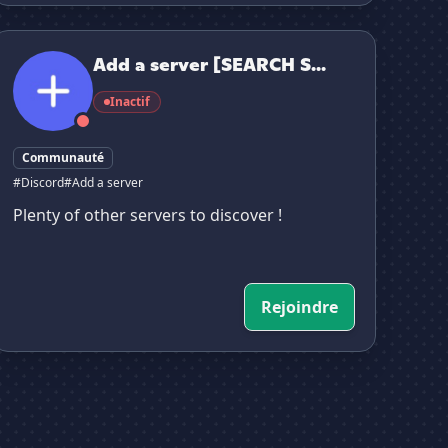
Add a server [SEARCH SERVER]
Add a server [SEARCH S...
Inactif
Communauté
#Discord
#Add a server
Plenty of other servers to discover !
Rejoindre