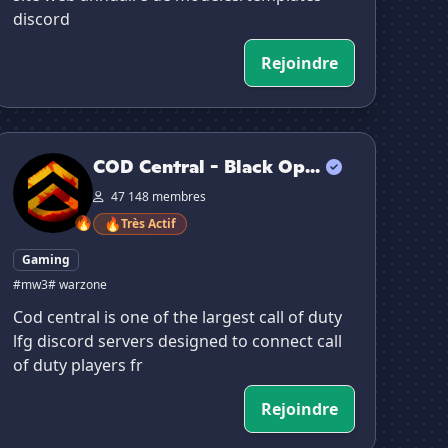
discord
Rejoindre
COD Central - Black Ops 7 (BO7) & Warzone Discord
COD Central - Black Op...
47 148 membres
🔥
🔥
Très Actif
Gaming
#mw3
# warzone
Cod central is one of the largest call of duty
lfg discord servers designed to connect call
of duty players fr
Rejoindre