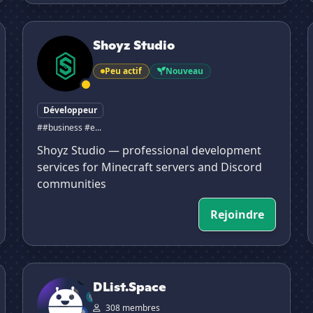
Shoyz Studio
Shoyz Studio
Peu actif
Nouveau
Développeur
##business #e...
Shoyz Studio — professional development
services for Minecraft servers and Discord
communities
Rejoindre
DList.Space
DList.Space
308 membres