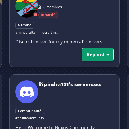
6 membres
Inactif
Gaming
#minecraft
# minecraft m...
Discord server for my minecraft servers
Rejoindre
Ripindra121's serverssss
D
Ripindra121's serverssss
Communauté
#chill
#community
Hello Welcome to Nexus Community