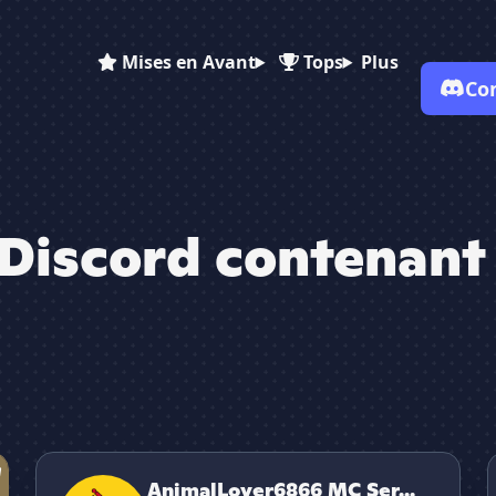
Mises en Avant
Tops
Plus
Co
✕
Discord contenant
AnimalLover6866 MC Servers
AnimalLover6866 MC Ser...