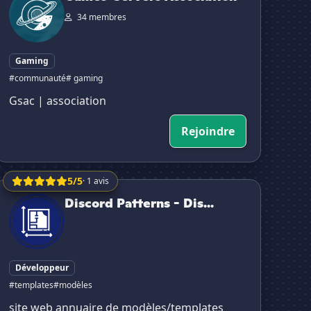
34 membres
Gaming
#communauté
# gaming
Gsac | association
Rejoindre
5/5
· 1 avis
iscord Patterns - Discord Templates for servers
Discord Patterns - Dis...
Développeur
#templates
#modèles
site web annuaire de modèles/templates