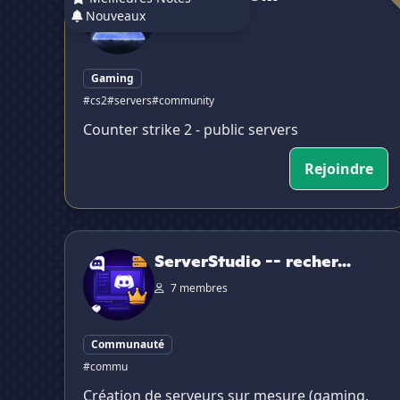
Nouveaux
216 membres
Gaming
#cs2
#servers
#community
Counter strike 2 - public servers
Rejoindre
ServerStudio -- recherche d'une equipe--
ServerStudio -- recher...
7 membres
Communauté
#commu
Création de serveurs sur mesure (gaming,