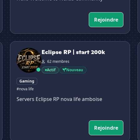
Rejoindre
Eclipse RP | start 200k
Eclipse RP | start 200k
62 membres
Actif
Nouveau
Gaming
#nova life
Servers Eclipse RP nova life amboise
Rejoindre