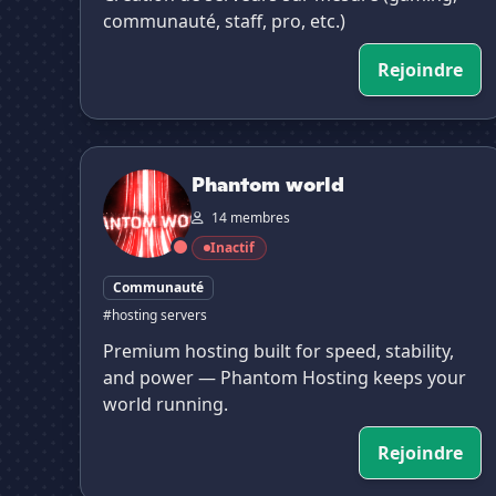
communauté, staff, pro, etc.)
Rejoindre
Phantom world
Phantom world
14 membres
Inactif
Communauté
#hosting servers
Premium hosting built for speed, stability,
and power — Phantom Hosting keeps your
world running.
Rejoindre