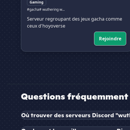
Gaming
#gacha
# wuthering w...
Serveur regroupant des jeux gacha comme
ceux d'hoyoverse
Rejoindre
Questions fréquemment 
Où trouver des serveurs Discord "wut