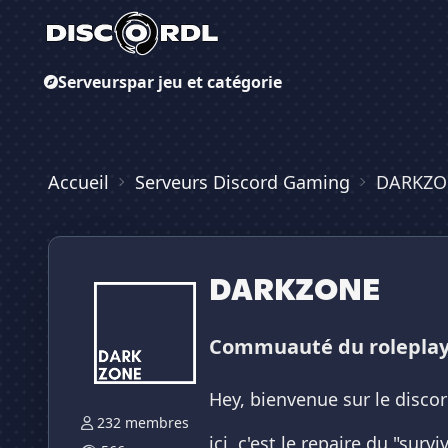
Serveurs
par jeu et catégorie
Accueil
Serveurs Discord Gaming
DARKZO
DARKZONE
Commuauté du rolepla
Hey, bienvenue sur le disco
232 membres
ici, c'est le repaire du "sur