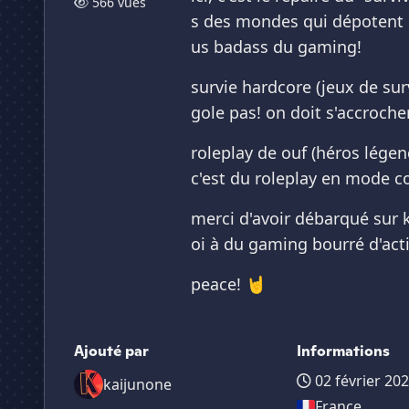
566 vues
s des mondes qui dépotent 
us badass du gaming!
survie hardcore (jeux de surv
gole pas! on doit s'accroche
roleplay de ouf (héros lége
c'est du roleplay en mode co
merci d'avoir débarqué sur ka
oi à du gaming bourré d'act
peace! 🤘
Ajouté par
Informations
02 février 20
kaijunone
France