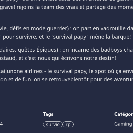
grave! rejoins la team des vrais et partage des mo
ie, défis en mode guerrier) : on part en vadrouille dan
r pour survivre, et le "survival papy" mène la barque!
ndaires, quêtes Épiques) : on incarne des badboys ch
staud, et c'est nous qui écrivons notre destin!
ijunone airlines - le survival papy, le spot où ça env
ion et de fun. on se retrouvebientôt pour des aventu
Tags
Catégor
24
Gaming
survie
rp