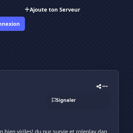
Ajoute ton Serveur
nnexion
Signaler
g bien viriles! du pur survie et roleplay dan