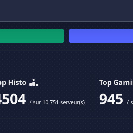
op Histo
Top Gam
4504
945
/ sur 10 751 serveur(s)
/ 