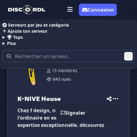
Connexion
Serveurs par jeu et catégorie
Ajoute ton serveur
Accueil
Serveurs Discord Dessin
K-NIVE House
Tops
Plus
15 membres
643 vues
✕
✕
✕
✕
K-NIVE House
K-NIVE House
Vote pour
K-NIVE House
Es-tu sûr de vouloir supprimer ton avis de ce
K-NIVE House
serveur ?
Chez f design, nous transformons
Signaler
Supprimer
l'ordinaire en extraordinaire avec notre
expertise exceptionnelle. découvrez