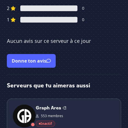
2
0
1
0
Aucun avis sur ce serveur à ce jour
Donne ton avis
Serveurs que tu aimeras aussi
Graph Area 🎨
Dé
Graph Area 🎨
553 membres
Inactif