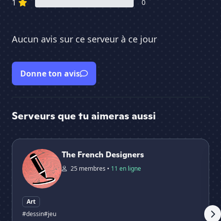
1
0
Aucun avis sur ce serveur à ce jour
Donne ton avis
Serveurs que tu aimeras aussi
The French Designers
Pe
The French Designers
25 membres •
11 en ligne
Art
#dessin
#jeu