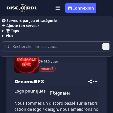
Connexion
Serveurs par jeu et catégorie
Ajoute ton serveur
Accueil
Serveurs Discord Dessin
DreamsGFX
Tops
Plus
12 membres
✕
✕
✕
980 vues
✕
DreamsGFX
DreamsGFX
Vote pour
DreamsGFX
Inactif
Es-tu sûr de vouloir supprimer ton avis de ce
serveur ?
DreamsGFX
Supprimer
Logo pour quasiment rien!
Signaler
Nous sommes un discord bassé sur la fabri
cation de logo / design. nous améliorons no