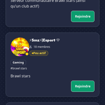
Serveur communautaire Brawl Stars (ainsi
qu’un club actif)
Rejoindre
⚡Smz⚡|Esport 💛
⚡Smz⚡|Esport 💛
18 membres
Peu actif
Gaming
#brawl stars
Brawl stars
Rejoindre