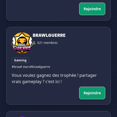
Rejoindre
BRAWLGUERRE
BRAWLGUERRE
621 membres
Gaming
#brawl stars
#brawlguerre
Vous voulez gagnez des trophée ! partager
vrais gameplay ? c'est ici !
Rejoindre
Star Brawlers FR