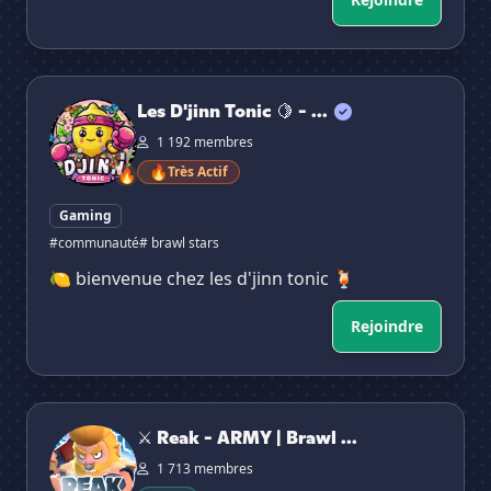
Les D'jinn Tonic 🍋 - Brawl Stars
Les D'jinn Tonic 🍋 - ...
1 192 membres
🔥
Très Actif
🔥
Gaming
#communauté
# brawl stars
🍋 bienvenue chez les d'jinn tonic 🍹
Rejoindre
⚔ Reak - ARMY | Brawl Stars
⚔ Reak - ARMY | Brawl ...
1 713 membres