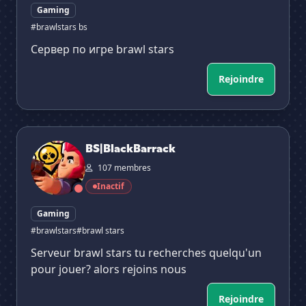
Gaming
#brawlstars bs
Сервер по игре brawl stars
Rejoindre
BS|BlackBarrack
BS|BlackBarrack
107 membres
Inactif
Gaming
#brawlstars
#brawl stars
Serveur brawl stars tu recherches quelqu'un
pour jouer? alors rejoins nous
Rejoindre