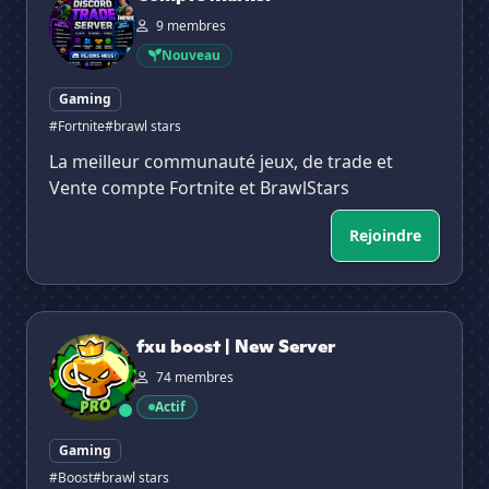
9 membres
Nouveau
Gaming
#Fortnite
#brawl stars
La meilleur communauté jeux, de trade et
Vente compte Fortnite et BrawlStars
Rejoindre
fxu boost | New Server
fxu boost | New Server
74 membres
Actif
Gaming
#Boost
#brawl stars