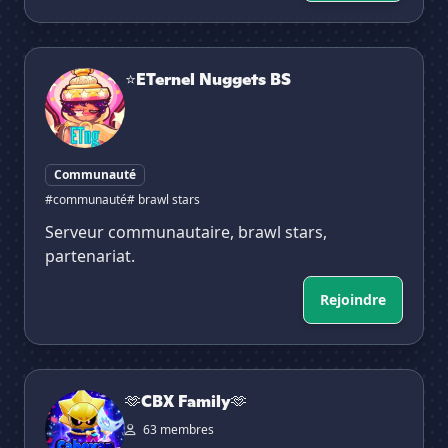
⭐ETernel Nuggets BS
⭐ETernel Nuggets BS
Communauté
#communauté
# brawl stars
Serveur communautaire, brawl stars,
partenariat.
Rejoindre
🫶CBX Family🫶
🫶CBX Family🫶
63 membres