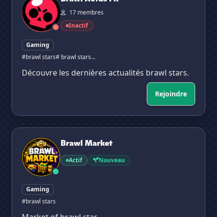
17 membres
Inactif
Gaming
#brawl stars
# brawl stars...
Découvre les dernières actualités brawl stars.
Rejoindre
Brawl Market
Brawl Market
Actif
Nouveau
Gaming
#brawl stars