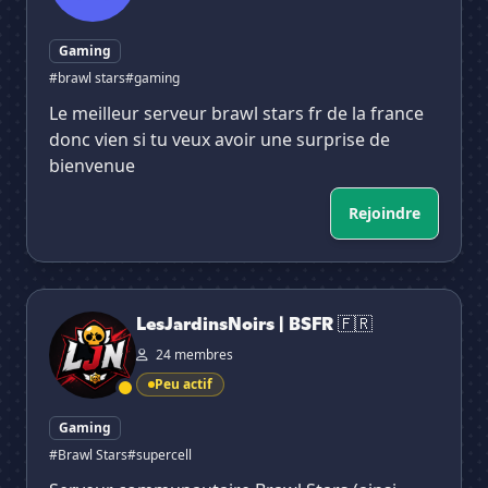
Gaming
#brawl stars
#gaming
Le meilleur serveur brawl stars fr de la france
donc vien si tu veux avoir une surprise de
bienvenue
Rejoindre
LesJardinsNoirs | BSFR 🇫🇷
LesJardinsNoirs | BSFR 🇫🇷
24 membres
Peu actif
Gaming
#Brawl Stars
#supercell