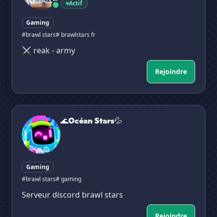
Actif
Gaming
#brawl stars
# brawlstars fr
⚔ reak - army
Rejoindre
🌊Océan Stars💦
🌊Océan Stars💦
Gaming
#brawl stars
# gaming
Serveur discord brawl stars
Rejoindre