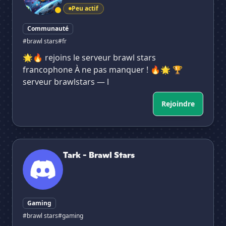
Peu actif
Communauté
#brawl stars
#fr
🌟🔥 rejoins le serveur brawl stars
francophone À ne pas manquer ! 🔥🌟 🏆
serveur brawlstars — l
Rejoindre
Tark - Brawl Stars
Tark - Brawl Stars
Gaming
#brawl stars
#gaming