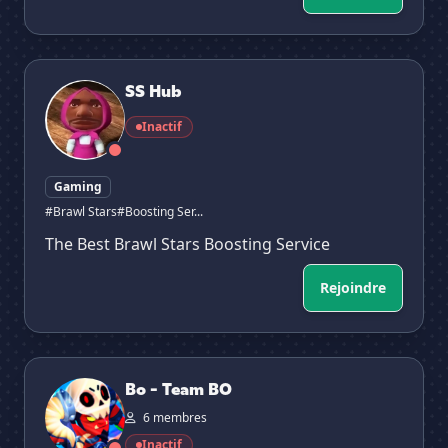
SS Hub
SS Hub
Inactif
Gaming
#Brawl Stars
#Boosting Ser...
The Best Brawl Stars Boosting Service
Rejoindre
Bo - Team BO
Bo - Team BO
6 membres
Inactif