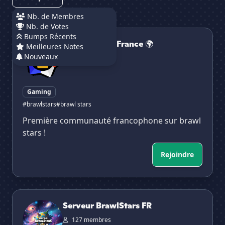
Nb. de Membres
Nb. de Votes
Brawl Stars - France 🌍
Bumps Récents
Brawl Stars - France 🌍
Meilleures Notes
Nouveaux
Gaming
#brawlstars
#brawl stars
Première communauté francophone sur brawl
stars !
✕
Rejoindre
Serveur BrawlStars FR
Serveur BrawlStars FR
127 membres