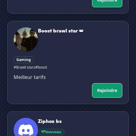
Boost brawl star 👑
Boost brawl star 👑
Gaming
#Brawl stars
#boost
Meilleur tarifs
Rejoindre
Ziphox bs
Ziphox bs
Nouveau