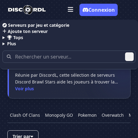
Connexion
Serveurs par jeu et catégorie
Ajoute ton serveur
Accueil
Serveurs Discord Brawl Stars
Tops
Plus
Serveurs Discord Brawl Stars
Réunie par DiscordL, cette sélection de serveurs
Discord Brawl Stars aide les joueurs à trouver la
…
Voir plus
Clash Of Clans
Monopoly GO
Pokemon
Overwatch
Marv
Trier par