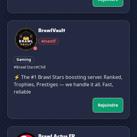
BrawlVault
BrawlVault
Inactif
Gaming
#Brawl Stars
#Chill
⚡ The #1 Brawl Stars boosting server. Ranked,
Trophies, Prestiges — we handle it all. Fast,
reliable
Rejoindre
Brawl Actus FR
Brawl Actus FR