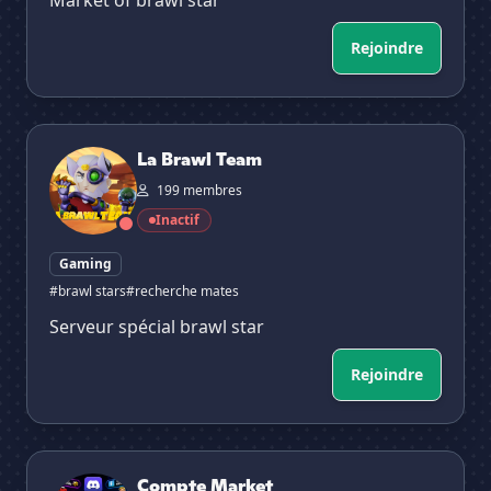
Market of brawl star
Rejoindre
La Brawl Team
La Brawl Team
199 membres
Inactif
Gaming
#brawl stars
#recherche mates
Serveur spécial brawl star
Rejoindre
Compte Market
Compte Market