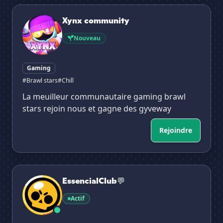
Xynx community
Xynx community
Nouveau
Gaming
#Brawl stars
#Chill
La meuilleur communautaire gaming brawl
stars rejoin nous et gagne des gyveway
Rejoindre
EssencialClub💬
EssencialClub💬
Actif