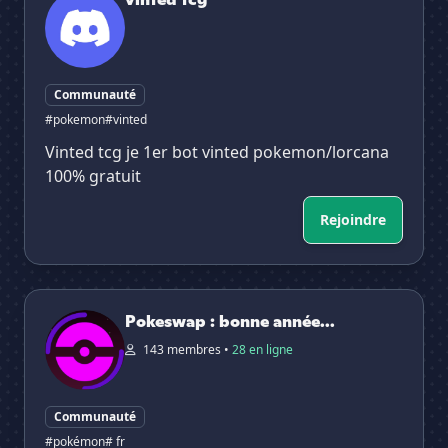
Communauté
#pokemon
#vinted
Vinted tcg je 1er bot vinted pokemon/lorcana
100% gratuit
Rejoindre
Pokeswap : bonne année ! 🥳
Pokeswap : bonne année...
143 membres •
28 en ligne
Communauté
#pokémon
# fr