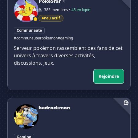
PokéStar ⭐
383 membres •
45 en ligne
Peu actif
Communauté
#communaute
#pokemon
#gaming
Serveur pokémon rassemblent des fans de cet
univers à travers diverses activités,
discussions, jeux.
Rejoindre
bedrockmon
bedrockmon
Gaming