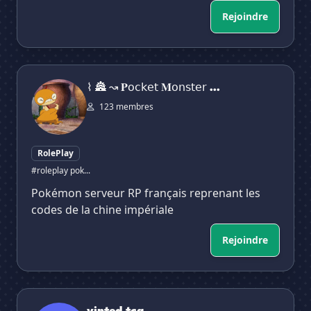
Rejoindre
⌇ 🏯 ↝ 𝐏𝗈𝖼𝗄𝖾𝗍 𝐌𝗈𝗇𝗌𝗍𝖾𝗋 ᴿᴾ • " 𝐇𝗂𝗀𝗁 𝐍𝗈𝗈𝗇. "
⌇ 🏯 ↝ 𝐏𝗈𝖼𝗄𝖾𝗍 𝐌𝗈𝗇𝗌𝗍𝖾𝗋 ...
123 membres
RolePlay
#roleplay pok...
Pokémon serveur RP français reprenant les
codes de la chine impériale
Rejoindre
vinted tcg
vinted tcg