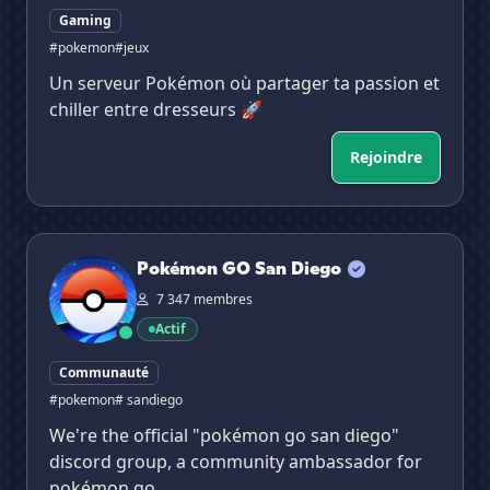
Gaming
#pokemon
#jeux
Un serveur Pokémon où partager ta passion et
chiller entre dresseurs 🚀
Rejoindre
Pokémon GO San Diego
Pokémon GO San Diego
7 347 membres
Actif
Communauté
#pokemon
# sandiego
We're the official "pokémon go san diego"
discord group, a community ambassador for
pokémon go