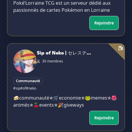
Poké’Lorraine TCG est un serveur dédié aux
passionnés de cartes Pokémon en Lorraine
Rejoindre
Sip of Neko | セレスティア
Sip of Neko | セレステ...
30 membres
Communauté
#sip
#of
#neko
🍻communauté✯🛒economie✯🐸memes✯🌺
animés✯🍒events✯🎉giveways
Rejoindre