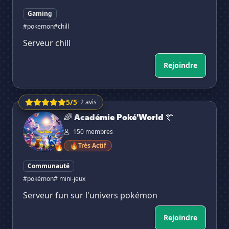
Gaming
#pokemon
#chill
Serveur chill
Rejoindre
5/5
· 2 avis
🌈 Académie Poké'World 🎊
🌈 Académie Poké'World 🎊
150 membres
🔥
Très Actif
🔥
Communauté
#pokémon
# mini-jeux
Serveur fun sur l'univers pokémon
Rejoindre