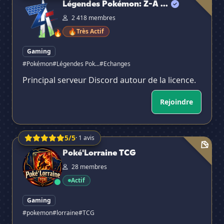
Légendes Pokémon: Z-A ...
2 418 membres
🔥
Très Actif
🔥
Gaming
#Pokémon
#Légendes Pok...
#Echanges
Principal serveur Discord autour de la licence.
Rejoindre
5/5
· 1 avis
Poké'Lorraine TCG
Poké'Lorraine TCG
28 membres
Actif
Gaming
#pokemon
#lorraine
#TCG