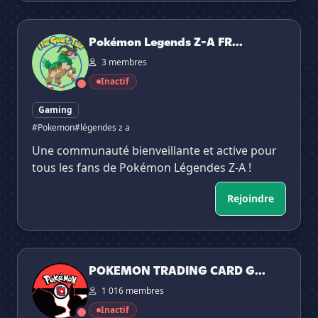
Pokémon Legends Z-A FR (non officiel)
Pokémon Legends Z-A FR...
3 membres
Inactif
Gaming
#Pokemon
#légendes z a
Une communauté bienveillante et active pour
tous les fans de Pokémon Légendes Z-A !
Rejoindre
POKEMON TRADING CARD GAME LIVE - TCG POCKET FR
POKEMON TRADING CARD G...
1 016 membres
Inactif