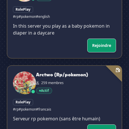
RolePlay
#rp
#pokemon
#english
In this server you play as a baby pokemon in
diaper in a daycare
Rejoindre
Arctwo {Rp/pokemon}
Arctwo {Rp/pokemon}
259 membres
Actif
RolePlay
#rp
#pokemon
#francais
Serveur rp pokemon (sans être humain)