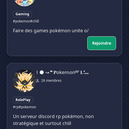
Gaming
#pokemon
#chill
Faire des games pokémon unite o/
Rejoindre
⌇ ⚫ ↝ " 𝐏𝗈𝗄𝖾𝗆𝗈𝗇ᴿᴾ 𝐋’𝐀𝗿𝗰𝗵𝗲 𝗱𝗲 𝐥’𝐎𝘂𝗯𝗹𝗶
⌇ ⚫ ↝ " 𝐏𝗈𝗄𝖾𝗆𝗈𝗇ᴿᴾ 𝐋’...
26 membres
RolePlay
#rp
#pokemon
Un serveur discord rp pokémon, non
stratégique et surtout chill