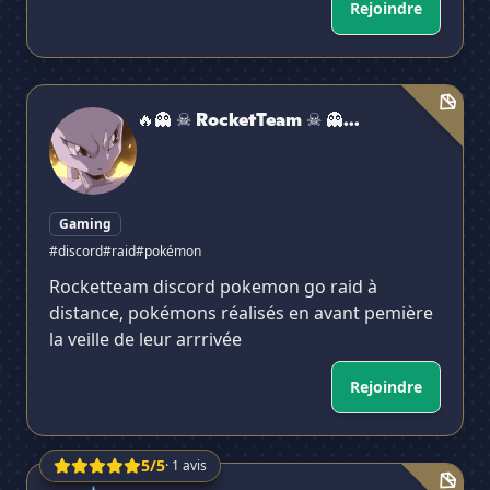
Rejoindre
🔥👻 ☠ RocketTeam ☠ 👻- Pokémon Go Francophone R
🔥👻 ☠ RocketTeam ☠ 👻...
Gaming
#discord
#raid
#pokémon
Rocketteam discord pokemon go raid à
distance, pokémons réalisés en avant pemière
la veille de leur arrrivée
Rejoindre
5/5
· 1 avis
Légendes Pokémon: Z-A [FR]