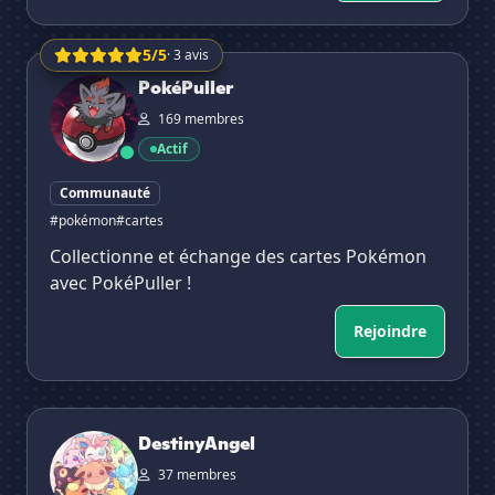
5/5
· 3 avis
PokéPuller
PokéPuller
169 membres
Actif
Communauté
#pokémon
#cartes
Collectionne et échange des cartes Pokémon
avec PokéPuller !
Rejoindre
DestinyAngel
DestinyAngel
37 membres