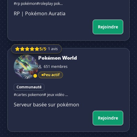
#rp pokémon
#roleplay pok...
RP | Pokémon Auratia
Rejoindre
5/5
· 1 avis
Pokémon World
Pokémon World
651 membres
Peu actif
Communauté
#cartes pokemon
# jeux vidéo ...
Serveur basée sur pokémon
Rejoindre