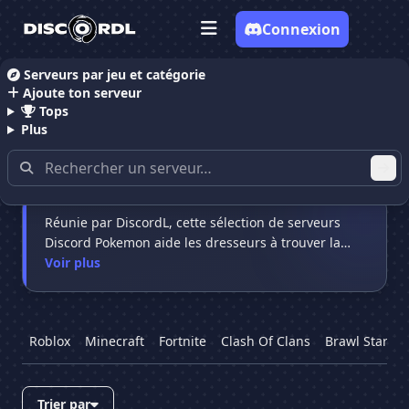
Connexion
Serveurs par jeu et catégorie
Ajoute ton serveur
Accueil
Serveurs Discord Pokemon
Tops
Plus
Serveurs Discord Pokemon
Réunie par DiscordL, cette sélection de serveurs
Discord Pokemon aide les dresseurs à trouver la
…
Voir plus
Roblox
Minecraft
Fortnite
Clash Of Clans
Brawl Stars
Trier par