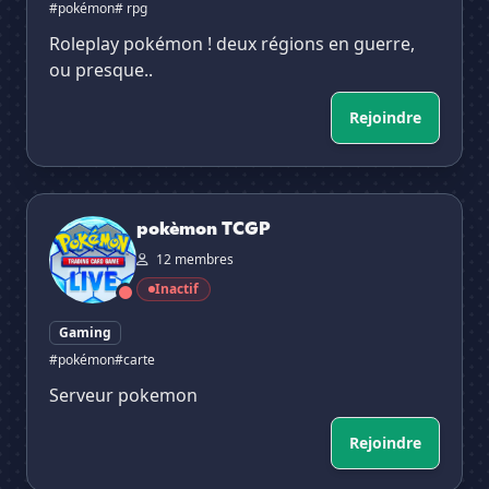
#pokémon
# rpg
Roleplay pokémon ! deux régions en guerre,
ou presque..
Rejoindre
pokèmon TCGP
pokèmon TCGP
12 membres
Inactif
Gaming
#pokémon
#carte
Serveur pokemon
Rejoindre