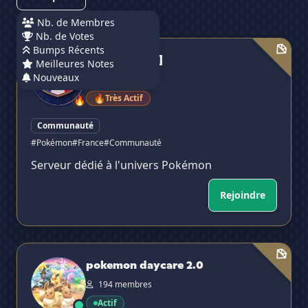
Nb. de Membres
Nb. de Votes
Pokémon [FR]
Bumps Récents
Pokémon [FR]
Meilleures Notes
Nouveaux
468 membres
🔥
Très Actif
🔥
Communauté
#Pokémon
#France
#Communauté
Serveur dédié à l'univers Pokémon
Rejoindre
✕
pokemon daycare 2.0
pokemon daycare 2.0
194 membres
Actif