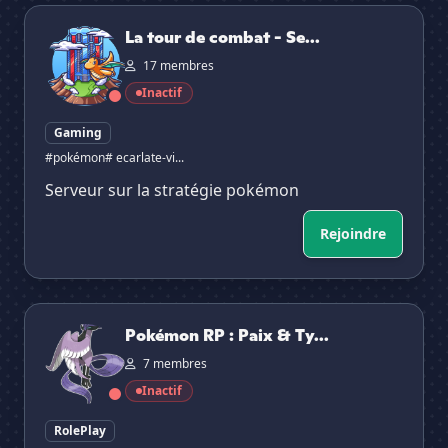
La tour de combat - Serveur Pokémon
La tour de combat - Se...
17 membres
Inactif
Gaming
#pokémon
# ecarlate-vi...
Serveur sur la stratégie pokémon
Rejoindre
Pokémon RP : Paix & Tyrannie
Pokémon RP : Paix & Ty...
7 membres
Inactif
RolePlay