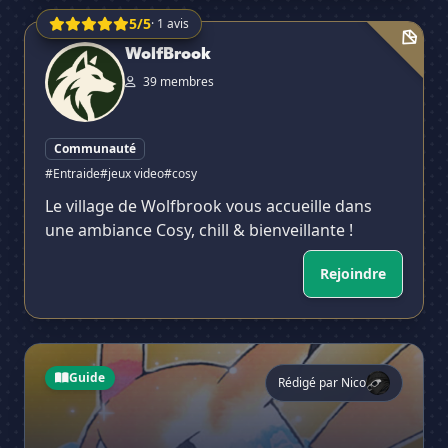
5/5
· 1 avis
WolfBrook
WolfBrook
39 membres
Communauté
#Entraide
#jeux video
#cosy
Le village de Wolfbrook vous accueille dans
une ambiance Cosy, chill & bienveillante !
Rejoindre
Comment choisir son serveur Discord sur Pokemon ?
Guide
Rédigé par Nico