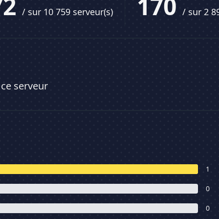
72
170
/ sur 10 759 serveur(s)
/ sur 2 8
 ce serveur
1
0
0