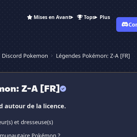
Mises en Avant
Tops
Plus
Co
s Discord Pokemon
Légendes Pokémon: Z-A [FR]
✕
✕
✕
✕
Vote pour
Légendes Pokémon:...
Légendes Pokémon:...
Légendes Pokémo...
on: Z-A [FR]
Es-tu sûr de vouloir supprimer ton avis de ce serveur ?
Supprimer
d autour de la licence.
ur(s) et dresseuse(s)
mmunautaire Pokémon ?