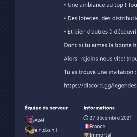
• Une ambiance au top ! Tout
• Des loteries, des distribu
• Et bien d'autres à découvri
Donc si tu aimes la bonne hu
Alors, rejoins nous vite! (
Tu as trouvé une invitation :
https://discord.gg/legende
Équipe du serveur
Informations
27 décembre 2021
Axel
France
a.n.d.o.n.i
Immortal