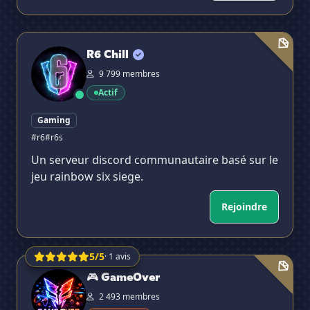
R6 Chill
R6 Chill
9 799 membres
Actif
Gaming
#r6
#r6s
Un serveur discord communautaire basé sur le
jeu rainbow six siege.
Rejoindre
5/5
· 1 avis
🎮 GameOver
🎮 GameOver
2 493 membres