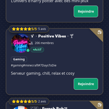
L’univers d’harry potter avec des mini-jeux
Rejoindre
5/5
· 5 avis
🍹・Positive Vibes・🍸
🍹・Positive Vibes・🍸
206 membres
Actif
Gaming
#gaming
#minecraft
#7DaysToDie
Serveur gaming, chill, relax et cosy
Rejoindre
5/5
· 2 avis
🇨🇵︲French Pub™
🇨🇵︲French Pub™