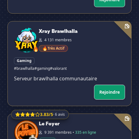
Xray Brawlhalla
Xray Brawlhalla
4 131 membres
🔥
Très Actif
🔥
Gaming
#brawlhalla
#gaming
#valorant
Serveur brawlhalla communautaire
Rejoindre
3.83/5
· 6 avis
Le Foyer
Le Foyer
9 391 membres •
335 en ligne