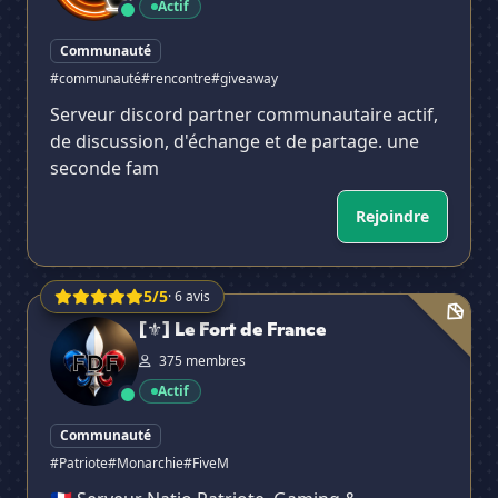
Actif
Communauté
#communauté
#rencontre
#giveaway
Serveur discord partner communautaire actif,
de discussion, d'échange et de partage. une
seconde fam
Rejoindre
5/5
· 6 avis
[⚜] Le Fort de France
[⚜] Le Fort de France
375 membres
Actif
Communauté
#Patriote
#Monarchie
#FiveM