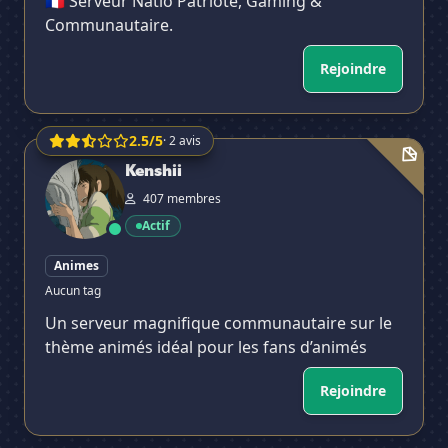
🇫🇷 Serveur Natio Patriote, Gaming &
Communautaire.
Rejoindre
2.5/5
· 2 avis
Kenshii
Kenshii
407 membres
Actif
Animes
Aucun tag
Un serveur magnifique communautaire sur le
thème animés idéal pour les fans d’animés
Rejoindre