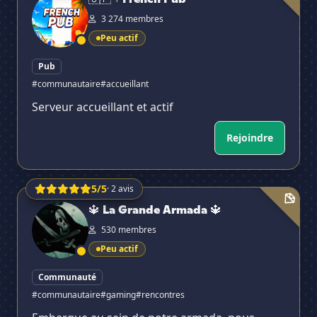
3 274 membres
Peu actif
Pub
#communautaire
#accueillant
Serveur accueillant et actif
Rejoindre
5/5
· 2 avis
🔱 La Grande Armada 🔱
🔱 La Grande Armada 🔱
530 membres
Peu actif
Communauté
#communautaire
#gaming
#rencontres