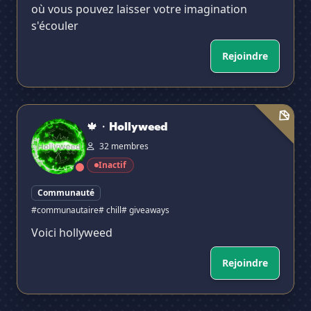
où vous pouvez laisser votre imagination
s'écouler
Rejoindre
🍁・Hollyweed
🍁・Hollyweed
32 membres
Inactif
Communauté
#communautaire
# chill
# giveaways
Voici hollyweed
Rejoindre