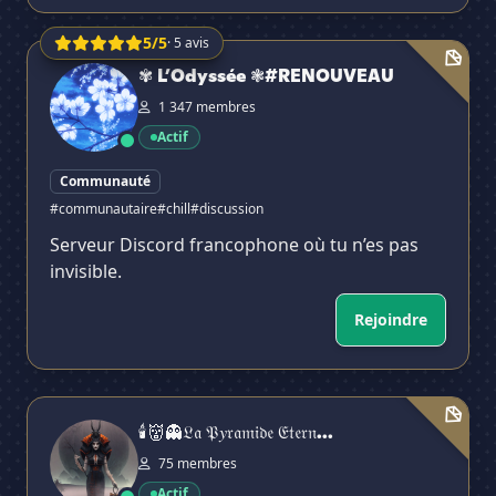
5/5
· 5 avis
✾ L’Odyssée ❃#RENOUVEAU
✾ L’Odyssée ❃#RENOUVEAU
1 347 membres
Actif
Communauté
#communautaire
#chill
#discussion
Serveur Discord francophone où tu n’es pas
invisible.
Rejoindre
🕯👹👻𝔏𝔞 𝔓𝑦𝔯𝔞𝔪𝔦𝔡𝔢 𝔈𝔱𝔢𝔯𝔫𝔢𝔩𝔩𝔢🪦💀🕯
🕯👹👻𝔏𝔞 𝔓𝑦𝔯𝔞𝔪𝔦𝔡𝔢 𝔈𝔱𝔢𝔯𝔫...
75 membres
Actif