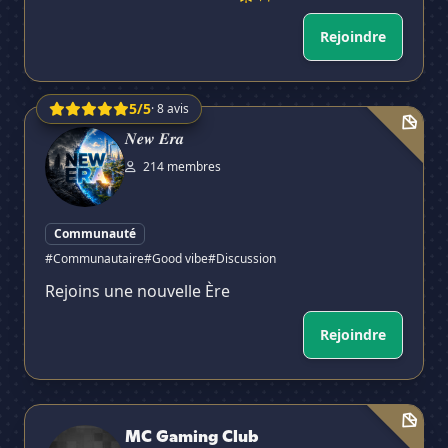
Rejoindre
5/5
· 8 avis
𝑵𝒆𝒘 𝑬𝒓𝒂
𝑵𝒆𝒘 𝑬𝒓𝒂
214 membres
Communauté
#Communautaire
#Good vibe
#Discussion
Rejoins une nouvelle Ère
Rejoindre
MC Gaming Club
MC Gaming Club