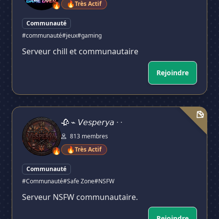
🔥
Très Actif
🔥
Communauté
#communauté
#jeux
#gaming
Serveur chill et communautaire
Rejoindre
🥀 ⌁ 𝘝𝘦𝘴𝘱𝘦𝘳𝘺𝘢 ᐧ ᐧ
🥀 ⌁ 𝘝𝘦𝘴𝘱𝘦𝘳𝘺𝘢 ᐧ ᐧ
813 membres
🔥
Très Actif
🔥
Communauté
#Communauté
#Safe Zone
#NSFW
Serveur NSFW communautaire.
Rejoindre