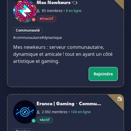
Mes Newkeurs 👈
85 membres •
8 en ligne
Inactif
Communauté
#communautaire
#dynamique
Mes newkeurs : serveur communautaire,
dynamique et amicale ! tout en ayant un côté
artistique et gaming.
Rejoindre
Erance | Gaming・Communautaire・Chill・Vocal・Part
Erance | Gaming・Commu...
2 092 membres •
104 en ligne
Actif