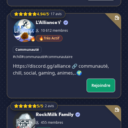
4.94/5
· 17 avis
L’Alliance🍹
L’Alliance🍹
10 612 membres
🔥
Très Actif
🔥
Communauté
#chill
#communauté
#communautaire
Https://discord.gg/alliance 🔗 communauté,
chill, social, gaming, animes,..🌍
Rejoindre
5/5
· 2 avis
RockMilk Family
RockMilk Family
455 membres