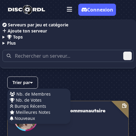
Connexion
Serveurs par jeu et catégorie
Ajoute ton serveur
Accueil
Serveurs Discord Communautaire
Tops
Plus
Serveurs Discord contenant
"communautaire"
Trier par
Nb. de Membres
Nb. de Votes
4.2/5
· 5 avis
Emma Lou | Communautaire
Bumps Récents
Emma Lou | Communautaire
Meilleures Notes
Nouveaux
44 membres