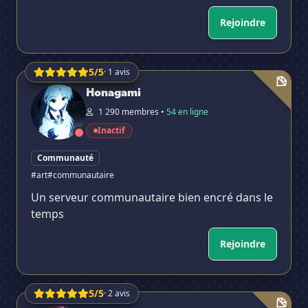
Rejoindre
5/5
· 1 avis
Honagami
Honagami
1 290 membres •
54 en ligne
Inactif
Communauté
#art
#communautaire
Un serveur communautaire bien encré dans le
temps
Rejoindre
5/5
· 2 avis
Mes Newkeurs 👈