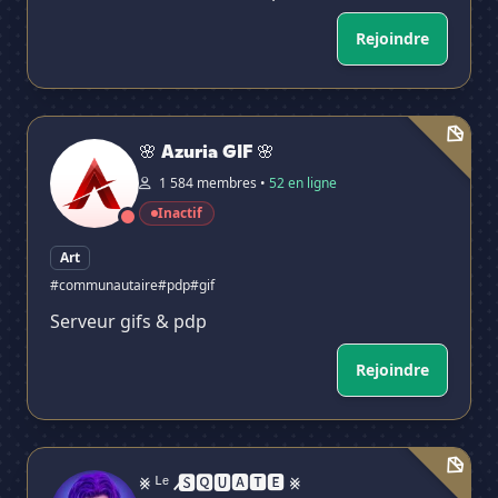
Rejoindre
🌸 Azuria GIF 🌸
🌸 Azuria GIF 🌸
1 584 membres •
52 en ligne
Inactif
Art
#communautaire
#pdp
#gif
Serveur gifs & pdp
Rejoindre
⨳ ᴸᵉ ̸ 🆂🆀🆄🅰🆃🅴 ⨳
⨳ ᴸᵉ ̸ 🆂🆀🆄🅰🆃🅴 ⨳