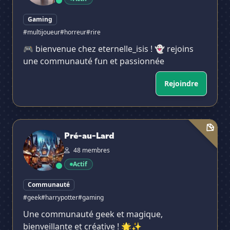
Gaming
#multijoueur
#horreur
#rire
🎮 bienvenue chez eternelle_isis ! 👻 rejoins
une communauté fun et passionnée
Rejoindre
Pré-au-Lard
Pré-au-Lard
48 membres
Actif
Communauté
#geek
#harrypotter
#gaming
Une communauté geek et magique,
bienveillante et créative ! 🌟✨