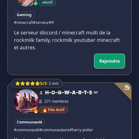
Actif
Gaming
#minecraft
#serveur
#fr
Le serveur discord / minecraft multi de la
rockmilk family, rockmilk youtuber minecraft
et autres.
Rejoindre
5/5
· 2 avis
🌷 H-O-G-W-A-R-T-S 🪽
🌷 H-O-G-W-A-R-T-S 🪽
271 membres
🔥
Très Actif
🔥
Communauté
#communauté
#communautaire
#harry-potter