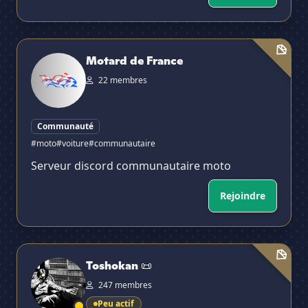
Motard de France
Motard de France
22 membres
Communauté
#moto
#voiture
#communautaire
Serveur discord communautaire moto
Rejoindre
Toshokan 📜
Toshokan 📜
247 membres
Peu actif