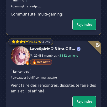
Gaming
#gaming
#france
#jeux
Communauté [multi-gaming]
Rejoindre
3.67/5
· 3 avis
LoveSpirit ♡ Nitro ♡ Emoji ♡ Social ♡ Stickers ♡ Chill ♡
LoveSpirit ♡ Nitro ♡ E...
29 488 membres •
3 882 en ligne
🔥
Très Actif
🔥
Rencontres
#giveaways
#chill
#communautaire
Vient faire des rencontres, discuter, te faire des
amis et + si affinité
Rejoindre