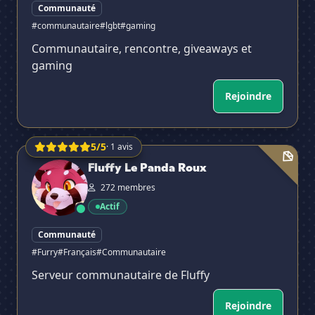
Communauté
#communautaire
#lgbt
#gaming
Communautaire, rencontre, giveaways et
gaming
Rejoindre
5/5
· 1 avis
Fluffy Le Panda Roux
✕
Fluffy Le Panda Roux
272 membres
Actif
Communauté
#Furry
#Français
#Communautaire
Serveur communautaire de Fluffy
Rejoindre