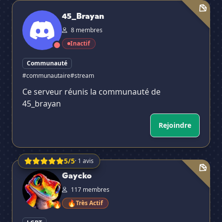
45_Brayan
45_Brayan
8 membres
Inactif
Communauté
#communautaire
#stream
Ce serveur réunis la communauté de
45_brayan
Rejoindre
5/5
· 1 avis
Gaycko
Gaycko
117 membres
🔥
Très Actif
🔥