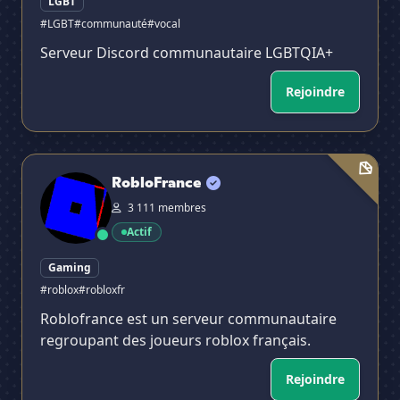
LGBT
#LGBT
#communauté
#vocal
Serveur Discord communautaire LGBTQIA+
Rejoindre
RobloFrance
RobloFrance
3 111 membres
Actif
Gaming
#roblox
#robloxfr
Roblofrance est un serveur communautaire
regroupant des joueurs roblox français.
Rejoindre