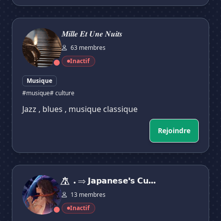
𝑴𝒊𝒍𝒍𝒆 𝑬𝒕 𝑼𝒏𝒆 𝑵𝒖𝒊𝒕𝒔
𝑴𝒊𝒍𝒍𝒆 𝑬𝒕 𝑼𝒏𝒆 𝑵𝒖𝒊𝒕𝒔
63 membres
Inactif
Musique
#musique
# culture
Jazz , blues , musique classique
Rejoindre
🎐⃤ . ⇒ 𝗝𝗮𝗽𝗮𝗻𝗲𝘀𝗲'𝘀 𝗖𝘂𝗹𝘁𝘂𝗿𝗲 ꧂̆̈|ᵘᵉ
🎐⃤ . ⇒ 𝗝𝗮𝗽𝗮𝗻𝗲𝘀𝗲'𝘀 𝗖𝘂...
13 membres
Inactif