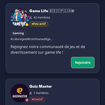
Game Life 🇧🇪🇨🇵🇨🇦©
Game Life 🇧🇪🇨🇵🇨🇦©
43 membres
Peu actif
Gaming
#culturegeek
#communautéga...
Rejoignez notre communauté de jeu et de
divertissement sur game life !
Rejoindre
Quiz Master
Quiz Master
7 membres
Inactif