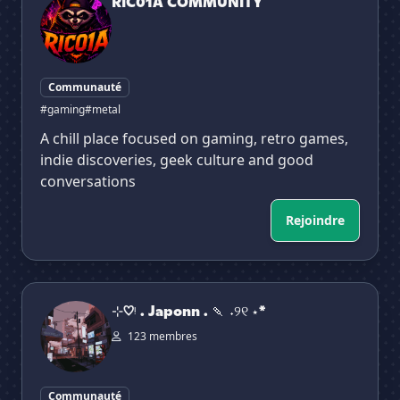
RIC01A COMMUNITY
Communauté
#gaming
#metal
A chill place focused on gaming, retro games,
indie discoveries, geek culture and good
conversations
Rejoindre
⊹♡ᵎ . Japonn . 🍡 ˖୨୧ ⋆*
⊹♡ᵎ . Japonn . 🍡 ˖୨୧ ⋆*
123 membres
Communauté