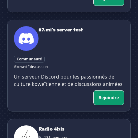
ii7.mi's server test
ii7.mi's server test
Communauté
#koweit
#discussion
Un serveur Discord pour les passionnés de
culture koweïtienne et de discussions animées
Rejoindre
Radio 4bis
Radio 4bis
131 membres