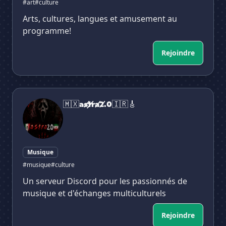
#art
#culture
Arts, cultures, langues et amusement au
programme!
Rejoindre
🇲🇽a̸s̸t̸r̸a̸2.0🇮🇷🎸
🇲🇽a̸s̸t̸r̸a̸2.0🇮🇷🎸
Musique
#musique
#culture
Un serveur Discord pour les passionnés de
musique et d'échanges multiculturels
Rejoindre