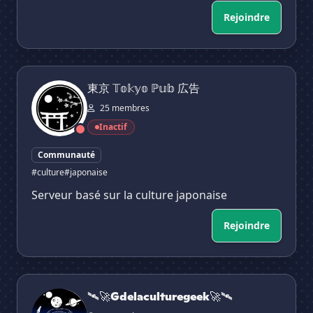
Rejoindre
東京 𝕋𝕠𝕜𝕪𝕠 ℙ𝕦𝕓 広告
東京 𝕋𝕠𝕜𝕪𝕠 ℙ𝕦𝕓 広告
25 membres
Inactif
Communauté
#culture
#japonaise
Serveur basé sur la culture japonaise
Rejoindre
🛰🚀Gdelaculturegeek🚀🛰
🛰🚀Gdelaculturegeek🚀🛰