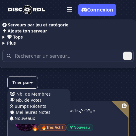
Connexion
Serveurs par jeu et catégorie
Ajoute ton serveur
Accueil
Serveurs Discord Culture
Tops
Plus
Serveurs Discord contenant
"culture"
Trier par
Nb. de Membres
Nb. de Votes
⋆｡°✩ 🌙✨ 𝓝𝓸𝓿𝓪 ✨🌙 ✩°｡⋆
Bumps Récents
⋆｡°✩ 🌙✨ 𝓝𝓸𝓿𝓪 ✨🌙 ✩°｡⋆
Meilleures Notes
Nouveaux
58 membres
🔥
Très Actif
Nouveau
🔥