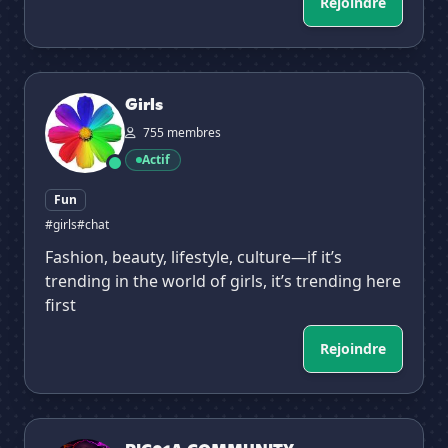
Rejoindre
Girls
Girls
755 membres
Actif
Fun
#girls
#chat
Fashion, beauty, lifestyle, culture—if it’s
trending in the world of girls, it’s trending here
first
Rejoindre
RIC01A COMMUNITY