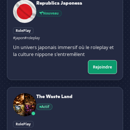
Republica Japonesa
Nouveau
RolePlay
#japon
#roleplay
Un univers japonais immersif où le roleplay et
la culture nippone s'entremêlent
Rejoindre
The Waste Land
The Waste Land
Actif
RolePlay