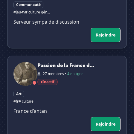
Communauté
#jeu-tv
# culture gén...
Serveur sympa de discussion
Rejoindre
Passion de la France d'antan
Passion de la France d...
27 membres •
4 en ligne
Inactif
Art
#fr
# culture
France d'antan
Rejoindre