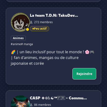
La team T.D.N: TakuDev Network
La team T.D.N: TakuDev...
272 membres
Peu actif
Animes
#anime
# manga
🌈 | un lieu inclusif pour tout le monde ! 🌸🎮
| fan d'animes, mangas ou de culture
japonaise et corée
Rejoindre
CASP 🍀©♿☯™🇫🇷 - Communauté des Ami(e)s du Souri
CASP 🍀©♿☯™🇫🇷 - Commu...
86 membres