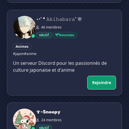
⋆·˚ * 𝙰𝚔𝚒𝚑𝚊𝚋𝚊𝚛𝚊˚ 🌸
⋆·˚ * 𝙰𝚔𝚒𝚑𝚊𝚋𝚊𝚛𝚊˚ 🌸
46 membres
Actif
Nouveau
Animes
#japon
#anime
Un serveur Discord pour les passionnés de
culture japonaise et d'anime
Rejoindre
🍄-Snoopy
🍄-Snoopy
24 membres
Actif