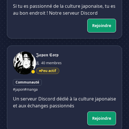
Si tu es passionné de la culture japonaise, tu es
au bon endroit ! Notre serveur Discord
Rejoindre
𝕵𝖆𝖕𝖆𝖓 𝕮𝖔𝖗𝖕
𝕵𝖆𝖕𝖆𝖓 𝕮𝖔𝖗𝖕
40 membres
Peu actif
Communauté
#japon
#manga
Un serveur Discord dédié à la culture japonaise
et aux échanges passionnés
Rejoindre