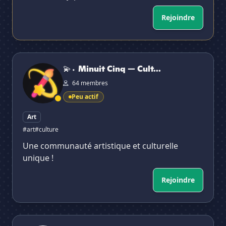
Rejoindre
💫⬩ Minuit Cinq — Culture & art
💫⬩ Minuit Cinq — Cult...
64 membres
Peu actif
Art
#art
#culture
Une communauté artistique et culturelle
unique !
Rejoindre
Culture G