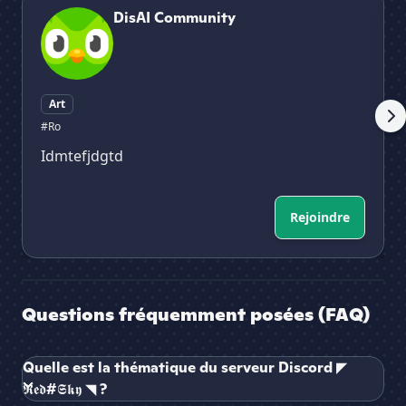
DisAI Community
Art
#Ro
Idmtefjdgtd
Rejoindre
Questions fréquemment posées (FAQ)
Quelle est la thématique du serveur Discord ◤
𝕽𝖊𝖉#𝕾𝖐𝖞 ◥ ?