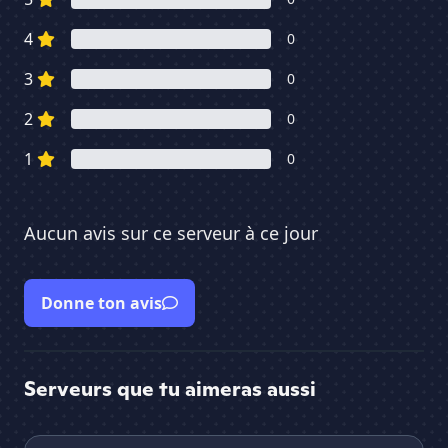
4
0
3
0
2
0
1
0
Aucun avis sur ce serveur à ce jour
Donne ton avis
Serveurs que tu aimeras aussi
DisAI Community
Cr