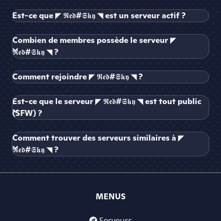
Est-ce que ◤ 𝕽𝖊𝖉#𝕾𝖐𝖞 ◥ est un serveur actif ?
Combien de membres possède le serveur ◤
𝕽𝖊𝖉#𝕾𝖐𝖞 ◥ ?
Comment rejoindre ◤ 𝕽𝖊𝖉#𝕾𝖐𝖞 ◥ ?
Est-ce que le serveur ◤ 𝕽𝖊𝖉#𝕾𝖐𝖞 ◥ est tout public
(SFW) ?
Comment trouver des serveurs similaires à ◤
𝕽𝖊𝖉#𝕾𝖐𝖞 ◥ ?
MENUS
Serveurs