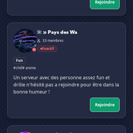
Rejoindre
🌺 » Pays des Wa
🌺 » Pays des Wa
33 membres
Inactif
Fun
#chill
# anime
Un serveur avec des personne assez fun et
drôle n'hésité pas a rejoindre pour être dans la
bonne humeur !
Rejoindre
Kuboki {Raids}