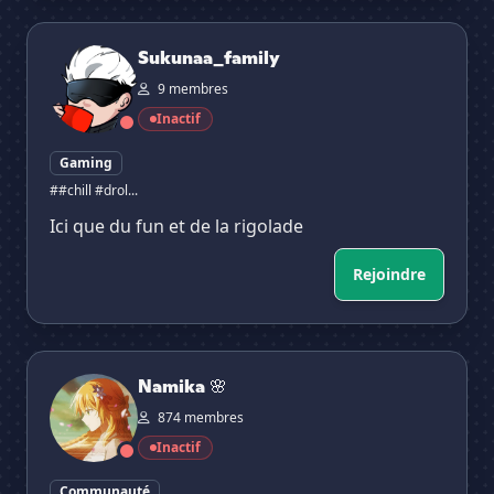
Sukunaa_family
Sukunaa_family
9 membres
Inactif
Gaming
##chill #drol...
Ici que du fun et de la rigolade
Rejoindre
Namika 🌸
Namika 🌸
874 membres
Inactif
Communauté