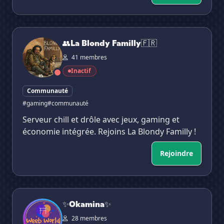
👥La Blondy Familly🇫🇷
👥La Blondy Familly🇫🇷
41 membres
Inactif
Communauté
#gaming
#communauté
Serveur chill et drôle avec jeux, gaming et
économie intégrée. Rejoins La Blondy Familly !
Rejoindre
✨Okamina✨
✨Okamina✨
28 membres