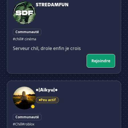
STREDAMFUN
Communauté
#chill
# cinéma
Serveur chil, drole enfin je crois
Rejoindre
•|Aikyu|•
•|Aikyu|•
Peu actif
Communauté
#Chill
#roblox