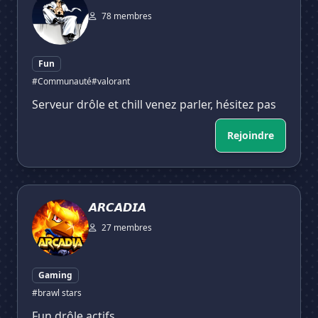
78 membres
Fun
#Communauté
#valorant
Serveur drôle et chill venez parler, hésitez pas
Rejoindre
𝘼𝙍𝘾𝘼𝘿𝙄𝘼
𝘼𝙍𝘾𝘼𝘿𝙄𝘼
27 membres
Gaming
#brawl stars
Fun drôle actifs