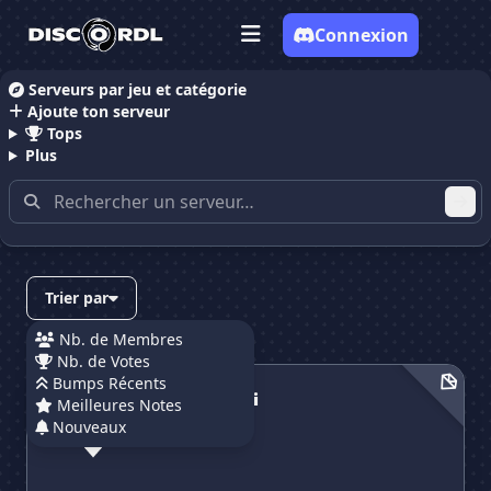
Connexion
Serveurs par jeu et catégorie
Ajoute ton serveur
Accueil
Serveurs Discord Drole
Tops
Plus
Serveurs Discord contenant
"drole"
Trier par
Nb. de Membres
Nb. de Votes
Antho & Benji
Bumps Récents
Antho & Benji
Meilleures Notes
Nouveaux