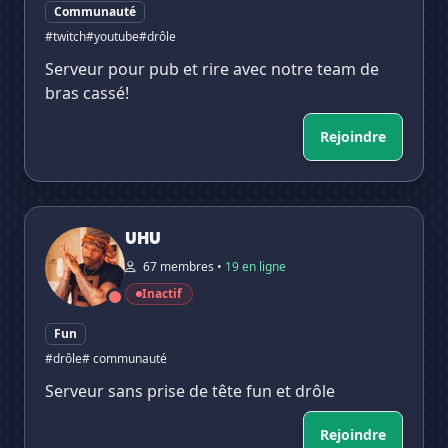
Communauté
#twitch
#youtube
#drôle
Serveur pour pub et rire avec notre team de
bras cassé!
✕
Rejoindre
UHU
UHU
67 membres •
19 en ligne
Inactif
Fun
#drôle
# communauté
Serveur sans prise de tête fun et drôle
Rejoindre