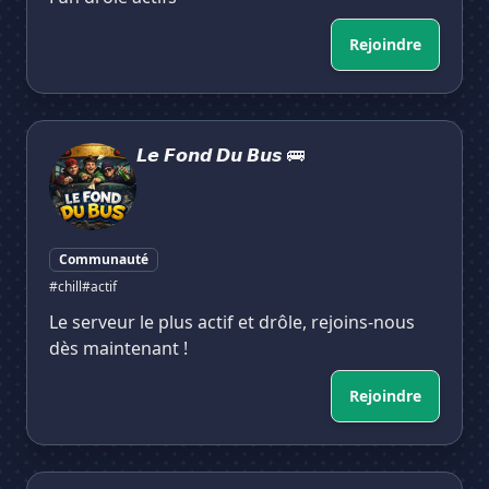
Rejoindre
𝙇𝙚 𝙁𝙤𝙣𝙙 𝘿𝙪 𝘽𝙪𝙨 🚌
𝙇𝙚 𝙁𝙤𝙣𝙙 𝘿𝙪 𝘽𝙪𝙨 🚌
Communauté
#chill
#actif
Le serveur le plus actif et drôle, rejoins-nous
dès maintenant !
Rejoindre
STREDAMFUN