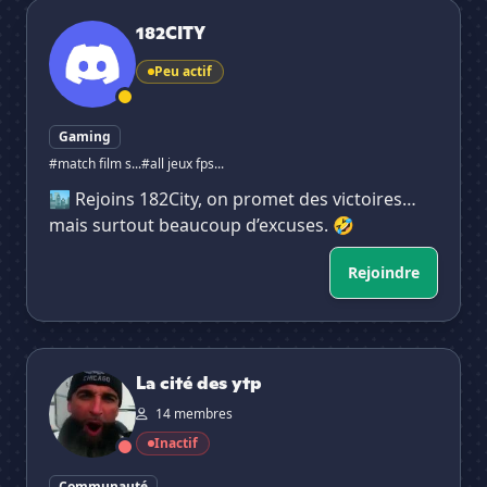
182CITY
182CITY
Peu actif
Gaming
#match film s...
#all jeux fps...
🏙️ Rejoins 182City, on promet des victoires…
mais surtout beaucoup d’excuses. 🤣
Rejoindre
La cité des ytp
La cité des ytp
14 membres
Inactif
Communauté