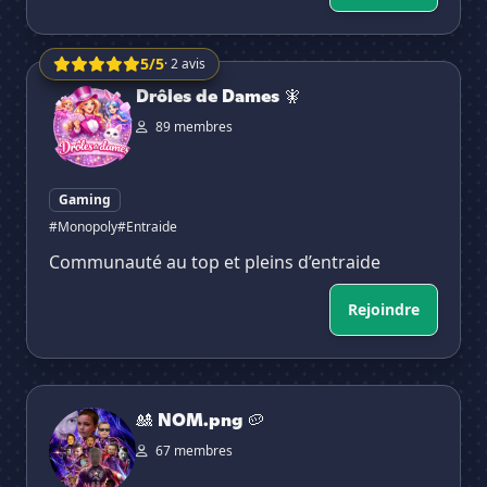
5/5
· 2 avis
Drôles de Dames 🧚
Drôles de Dames 🧚
89 membres
Gaming
#Monopoly
#Entraide
Communauté au top et pleins d’entraide
Rejoindre
🎎 NOM.png 🥔
🎎 NOM.png 🥔
67 membres