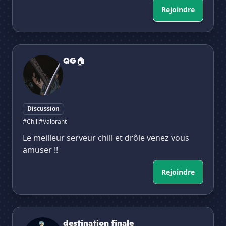
Rejoindre
QG🏠
QG🏠
Discussion
#Chill
#Valorant
Le meilleur serveur chill et drôle venez vous
amuser !!
Rejoindre
destination finale
destination finale