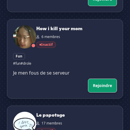
How i kill your mom
How i kill your mom
6 membres
Inactif
Fun
#fun
#drole
Je men fous de se serveur
Rejoindre
Le papotage
Le papotage
17 membres