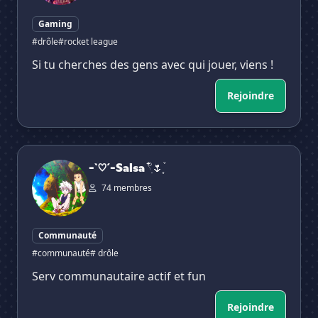
Gaming
#drôle
#rocket league
Si tu cherches des gens avec qui jouer, viens !
Rejoindre
-`♡´-Salsa 𓍢ִ໋🌷͙֒
-`♡´-Salsa 𓍢ִ໋🌷͙֒
74 membres
Communauté
#communauté
# drôle
Serv communautaire actif et fun
Rejoindre