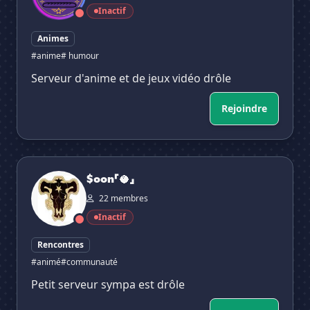
Inactif
Animes
#anime
# humour
Serveur d'anime et de jeux vidéo drôle
Rejoindre
$oon「🥥」
$oon「🥥」
22 membres
Inactif
Rencontres
#animé
#communauté
Petit serveur sympa est drôle