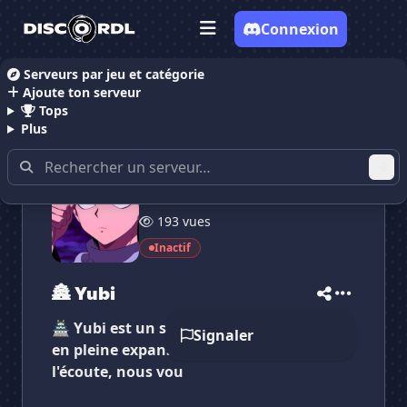
Connexion
Serveurs par jeu et catégorie
Ajoute ton serveur
Accueil
Serveurs Discord Communauté
🏯 Yubi
Tops
Plus
62 membres
193 vues
✕
✕
✕
✕
🏯 Yubi
🏯 Yubi
Inactif
Vote pour
🏯 Yubi
Es-tu sûr de vouloir supprimer ton avis de ce
serveur ?
🏯 Yubi
🏯 Yubi est un serveur communautaire
Supprimer
Signaler
en pleine expansion. Staff drôle, actif et à
l'écoute, nous vou