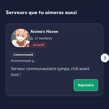
Serveurs que tu aimeras aussi
Anime's Haven
Fal
Anime's Haven
21 membres
Inactif
Communauté
#communauté g...
Serveur communautaire sympa, chill avant
tout !
Rejoindre