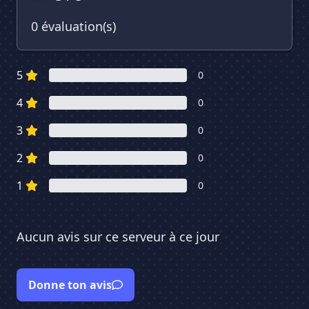
0 évaluation(s)
5
0
4
0
3
0
2
0
1
0
Aucun avis sur ce serveur à ce jour
Donne ton avis