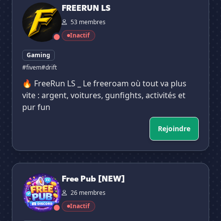
FREERUN LS
53 membres
Inactif
Gaming
#fivem
#drift
🔥 FreeRun LS _ Le freeroam où tout va plus
vite : argent, voitures, gunfights, activités et
pur fun
Rejoindre
Free Pub [NEW]
Free Pub [NEW]
26 membres
Inactif