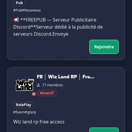
Pub
#Pub
#Nouveaux
📢 **FREEPUB — Serveur Publicitaire
Discord**Serveur dédié à la publicité de
serveurs Discord.Envoye
Rejoindre
FR │ Wiz Land RP │ FreeAcess
FR │ Wiz Land RP │ Fre...
77 membres
Inactif
RolePlay
#fivem
#gtarp
Wiz land rp free access