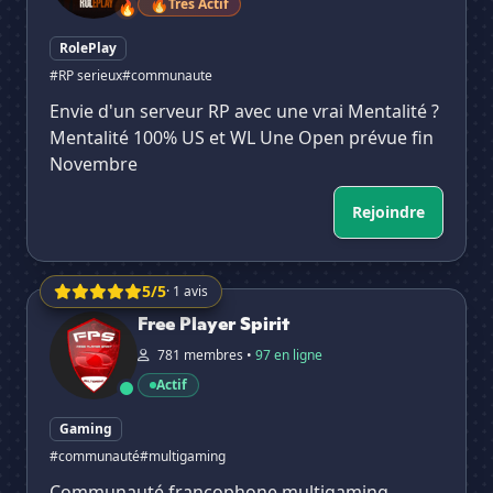
🔥
Très Actif
🔥
RolePlay
#RP serieux
#communaute
Envie d'un serveur RP avec une vrai Mentalité ?
Mentalité 100% US et WL Une Open prévue fin
Novembre
Rejoindre
5/5
· 1 avis
Free Player Spirit
Free Player Spirit
781 membres •
97 en ligne
Actif
Gaming
#communauté
#multigaming
Communauté francophone multigaming