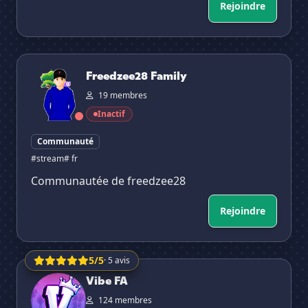
Rejoindre
Freedzee28 Family
Freedzee28 Family
19 membres
Inactif
Communauté
#stream
# fr
Communautée de freedzee28
Rejoindre
5/5
· 5 avis
Vibe FA
Vibe FA
124 membres