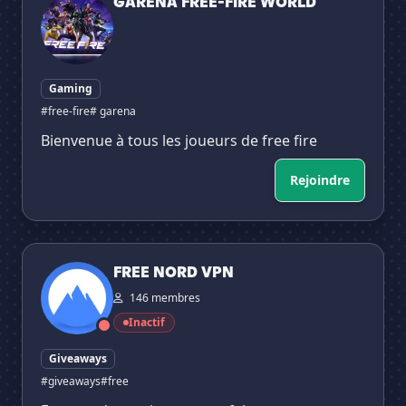
GARENA FREE-FIRE WORLD
Gaming
#free-fire
# garena
Bienvenue à tous les joueurs de free fire
Rejoindre
FREE NORD VPN
FREE NORD VPN
146 membres
Inactif
Giveaways
#giveaways
#free