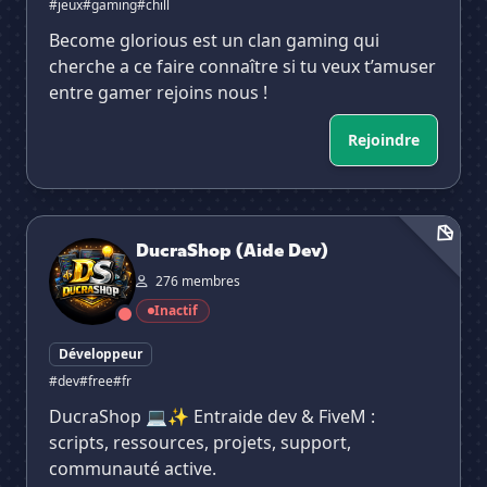
#jeux
#gaming
#chill
Become glorious est un clan gaming qui
cherche a ce faire connaître si tu veux t’amuser
entre gamer rejoins nous !
Rejoindre
DucraShop (Aide Dev)
DucraShop (Aide Dev)
276 membres
Inactif
Développeur
#dev
#free
#fr
DucraShop 💻✨ Entraide dev & FiveM :
scripts, ressources, projets, support,
communauté active.