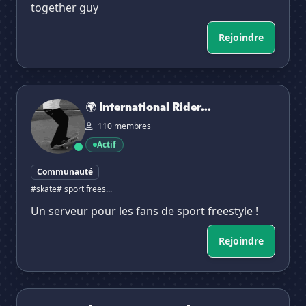
together guy
Rejoindre
🌍 International Riders 🌍
🌍 International Rider...
110 membres
Actif
Communauté
#skate
# sport frees...
Un serveur pour les fans de sport freestyle !
Rejoindre
🔵 𝐆𝐢𝐫𝐥𝐬 𝐔𝐧𝐝 𝐏𝐚𝐧𝐳𝐞𝐫 🔴