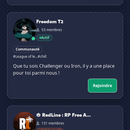
Freedom T2
Freedom T2
53 membres
Actif
Communauté
#League of le...
#chill
Que tu sois Challenger ou Iron, il y a une place
pour toi parmi nous !
Rejoindre
🎃 RedLine : RP Free Access 🎃
🎃 RedLine : RP Free A...
131 membres