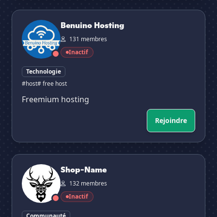
Benuino Hosting
Benuino Hosting
131 membres
Inactif
Technologie
#host
# free host
Freemium hosting
Rejoindre
Shop-Name
Shop-Name
132 membres
Inactif
Communauté