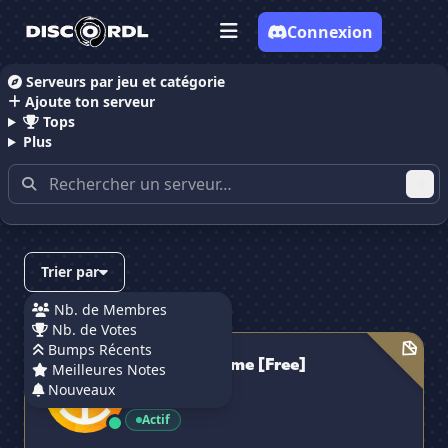
Connexion
Serveurs par jeu et catégorie
Ajoute ton serveur
Accueil
Serveurs Discord Free
Tops
Plus
Serveurs Discord contenant
"free"
Trier par
Nb. de Membres
Nb. de Votes
5/5
· 3 avis
Ilerio graphisme [Free]
Bumps Récents
Ilerio graphisme [Free]
Meilleures Notes
Nouveaux
1 948 membres
Actif