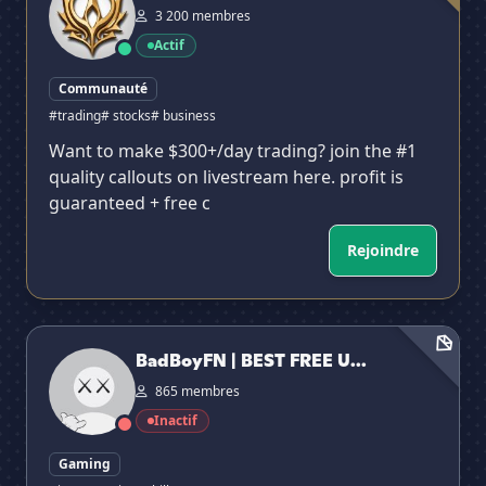
3 200 membres
Actif
Communauté
#trading
# stocks
# business
Want to make $300+/day trading? join the #1
quality callouts on livestream here. profit is
guaranteed + free c
Rejoindre
BadBoyFN | BEST FREE UD CHEETOS
BadBoyFN | BEST FREE U...
865 membres
Inactif
Gaming