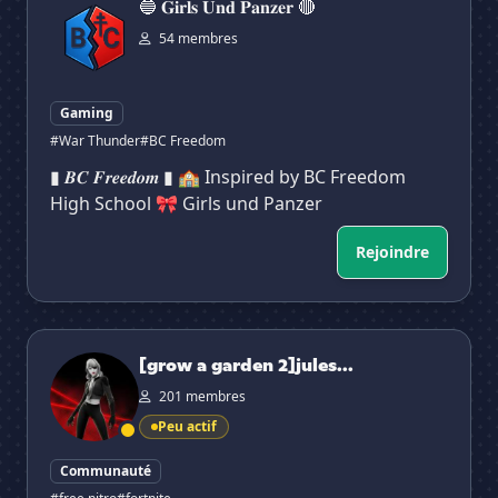
🔵 𝐆𝐢𝐫𝐥𝐬 𝐔𝐧𝐝 𝐏𝐚𝐧𝐳𝐞𝐫 🔴
54 membres
Gaming
#War Thunder
#BC Freedom
▮ 𝑩𝑪 𝑭𝒓𝒆𝒆𝒅𝒐𝒎 ▮ 🏫 Inspired by BC Freedom
High School 🎀 Girls und Panzer
Rejoindre
[grow a garden 2]jules discord
[grow a garden 2]jules...
201 membres
Peu actif
Communauté