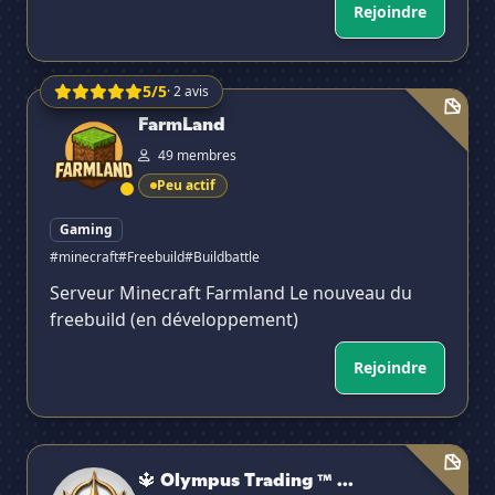
Rejoindre
5/5
· 2 avis
FarmLand
FarmLand
49 membres
Peu actif
Gaming
#minecraft
#Freebuild
#Buildbattle
Serveur Minecraft Farmland Le nouveau du
freebuild (en développement)
Rejoindre
🔱 Olympus Trading ™ #1 Quality Futures Trading Signa
🔱 Olympus Trading ™ ...