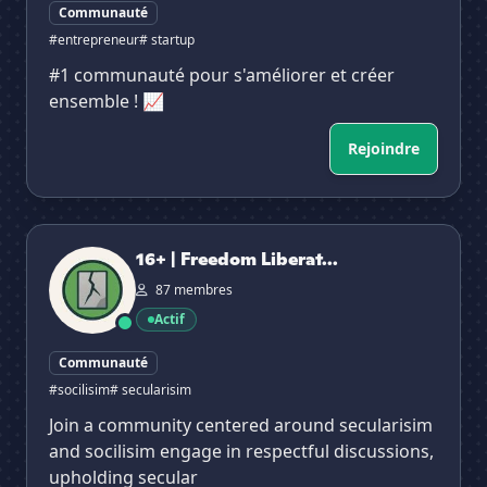
Communauté
#entrepreneur
# startup
#1 communauté pour s'améliorer et créer
ensemble ! 📈
Rejoindre
16+ | Freedom Liberation Alliance
16+ | Freedom Liberat...
87 membres
Actif
Communauté
#socilisim
# secularisim
Join a community centered around secularisim
and socilisim engage in respectful discussions,
upholding secular