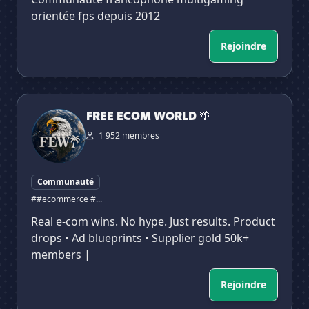
orientée fps depuis 2012
Rejoindre
FREE ECOM WORLD 🌴
FREE ECOM WORLD 🌴
1 952 membres
Communauté
##ecommerce #...
Real e-com wins. No hype. Just results. Product
drops • Ad blueprints • Supplier gold 50k+
members |
Rejoindre