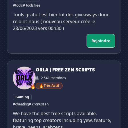
#tools
# toolsfree
Tools gratuit est bientot des giveaways donc
rejoint-nous ( nouveau serveur crée le
28/06/2023 vers 00h30 )
Rejoindre
ORLA | FREE ZEN SCRIPTS
ORLA | FREE ZEN SCRIPTS
2 541 membres
🔥
Très Actif
🔥
Gaming
#cheating
# cronuszen
We have the best free scripts available.
featuring top creators including yew, feature,
brave, peeps, arabzens