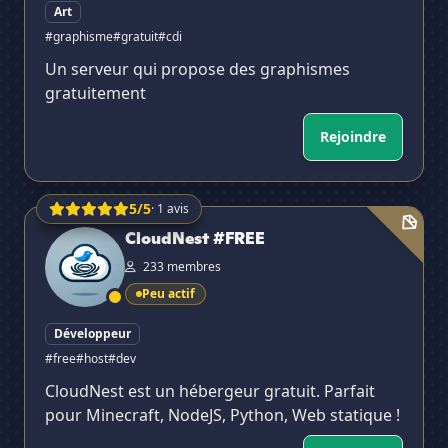
Art
#graphisme
#gratuit
#cdi
Un serveur qui propose des graphismes
gratuitement
Rejoindre
5/5
· 1 avis
CloudNest #FREE
CloudNest #FREE
✕
233 membres
Peu actif
Développeur
#free
#host
#dev
CloudNest est un hébergeur gratuit. Parfait
pour Minecraft, NodeJS, Python, Web statique !