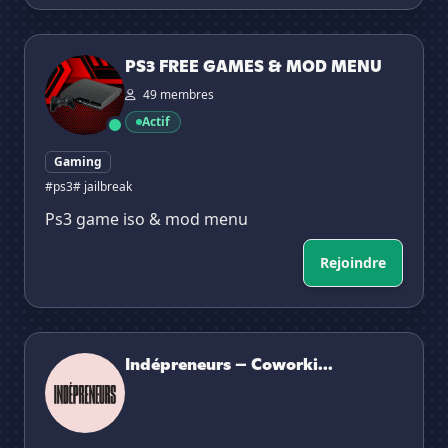
PS3 FREE GAMES & MOD MENU
PS3 FREE GAMES & MOD MENU
49 membres
Actif
Gaming
#ps3
# jailbreak
Ps3 game iso & mod menu
Rejoindre
Indépreneurs – Coworking & Networking pour Entrepre
Indépreneurs – Coworki...