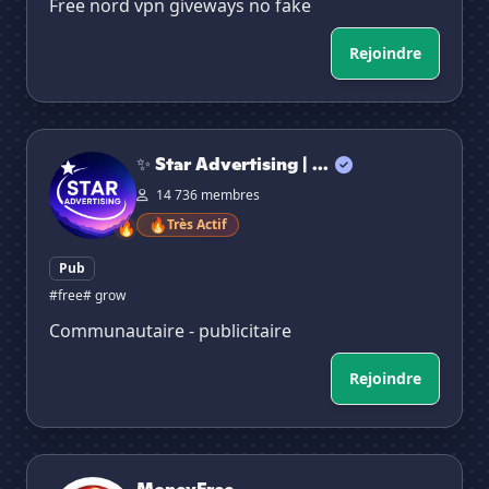
Free nord vpn giveways no fake
Rejoindre
✨ Star Advertising | international ✴ Guild Tag ✴ Easy
✨ Star Advertising | ...
14 736 membres
🔥
Très Actif
🔥
Pub
#free
# grow
Communautaire - publicitaire
Rejoindre
MoneyFree