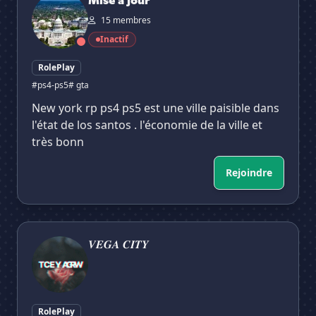
Mise à jour
15 membres
Inactif
RolePlay
#ps4-ps5
# gta
New york rp ps4 ps5 est une ville paisible dans
l'état de los santos . l'économie de la ville et
très bonn
Rejoindre
𝑽𝑬𝑮𝑨 𝑪𝑰𝑻𝒀
𝑽𝑬𝑮𝑨 𝑪𝑰𝑻𝒀
RolePlay