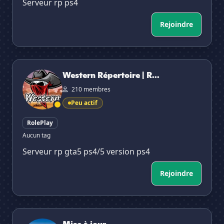
Serveur rp ps4
Rejoindre
Western Répertoire | RDR RP
Western Répertoire | R...
210 membres
Peu actif
RolePlay
Aucun tag
Serveur rp gta5 ps4/5 version ps4
Rejoindre
Mise à jour