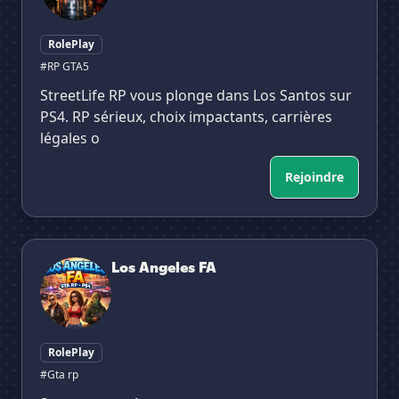
RolePlay
#RP GTA5
StreetLife RP vous plonge dans Los Santos sur
PS4. RP sérieux, choix impactants, carrières
légales o
Rejoindre
Los Angeles FA
Los Angeles FA
RolePlay
#Gta rp