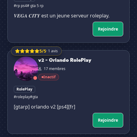
#rp ps4
# gta 5 rp
𝑽𝑬𝑮𝑨 𝑪𝑰𝑻𝒀 est un jeune serveur roleplay.
Rejoindre
5/5
· 1 avis
v2 - Orlando RolePlay
v2 - Orlando RolePlay
17 membres
Inactif
RolePlay
#roleplay
#gta
[gtarp] orlando v2 [ps4][fr]
Rejoindre