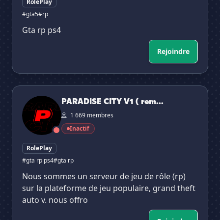
RolePlay
#gta5
#rp
Gta rp ps4
Rejoindre
PARADISE CITY V1 ( remastered )
PARADISE CITY V1 ( rem...
1 669 membres
Inactif
RolePlay
#gta rp ps4
#gta rp
Nous sommes un serveur de jeu de rôle (rp)
sur la plateforme de jeu populaire, grand theft
auto v. nous offro