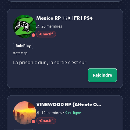
Mexico RP 🇲🇽| FR | PS4
Mexico RP 🇲🇽| FR | PS4
26 membres
Inactif
RolePlay
#gta
# rp
La prison c dur , la sortie c'est sur
Rejoindre
VINEWOOD RP {Attente Ouverture}
VINEWOOD RP {Attente O...
12 membres •
9 en ligne
Inactif