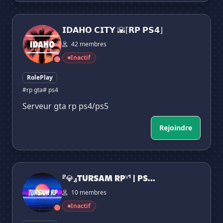
𝗜𝗗𝗔𝗛𝗢 𝗖𝗜𝗧𝗬 🌇⌈𝗥𝗣 𝗣𝗦𝟰⌋
𝗜𝗗𝗔𝗛𝗢 𝗖𝗜𝗧𝗬 🌇⌈𝗥𝗣 𝗣𝗦𝟰⌋
42 membres
Inactif
RolePlay
#rp gta
# ps4
Serveur gta rp ps4/ps5
Rejoindre
『💎』TURSAM RPⱽ¹ | PS4/PS5
『💎』TURSAM RPⱽ¹ | PS...
10 membres
Inactif