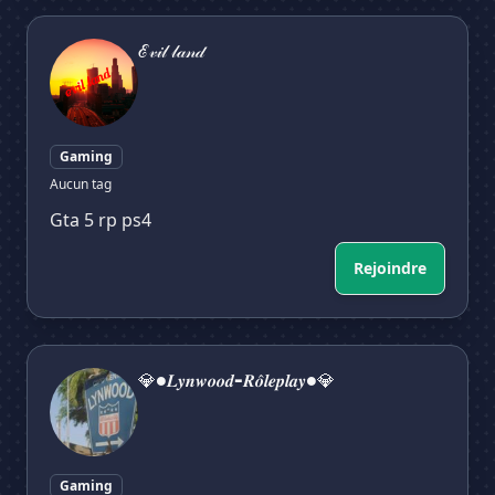
ℰ𝓋𝒾𝓁 𝓁𝒶𝓃𝒹
ℰ𝓋𝒾𝓁 𝓁𝒶𝓃𝒹
Gaming
Aucun tag
Gta 5 rp ps4
Rejoindre
💎•𝑳𝒚𝒏𝒘𝒐𝒐𝒅-𝑹𝒐̂𝒍𝒆𝒑𝒍𝒂𝒚•💎
💎•𝑳𝒚𝒏𝒘𝒐𝒐𝒅-𝑹𝒐̂𝒍𝒆𝒑𝒍𝒂𝒚•💎
Gaming