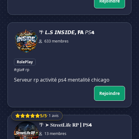
Rejoindre
🌴 𝙇.𝙎 𝙄𝙉𝙎𝙄𝘿𝙀, FA 𝘗𝘚4
🌴 𝙇.𝙎 𝙄𝙉𝙎𝙄𝘿𝙀, FA 𝘗𝘚4
633 membres
RolePlay
#gta
# rp
Serveur rp activité ps4 mentalité chicago
Rejoindre
5/5
· 1 avis
🌴 ➤ 𝐒𝐭𝐫𝐞𝐞𝐭𝐋𝐢𝐟𝐞 𝐑𝐏 | 𝐏𝐒4
🌴 ➤ 𝐒𝐭𝐫𝐞𝐞𝐭𝐋𝐢𝐟𝐞 𝐑𝐏 | 𝐏𝐒4
13 membres