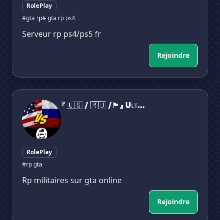
RolePlay
✕
#gta rp
# gta rp ps4
Serveur rp ps4/ps5 fr
Rejoindre
『 🇺🇸 / 🇷🇺 /🏴』 Uʟᴛɪᴍᴇ Mɪʟɪᴛᴀʀʏ Iꜱʟᴀɴᴅ RP PS4 / PS5『 🇷🇺
『 🇺🇸 / 🇷🇺 /🏴』 Uʟᴛ...
RolePlay
#rp gta
Rp militaires sur gta online
Rejoindre