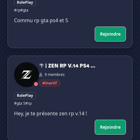
RolePlay
#rp
#gta
Commu rp gta ps4 et 5
Rejoindre
🌴 | ZEN RP V.14 PS4 / PS5
🌴 | ZEN RP V.14 PS4 ...
9 membres
Inactif
RolePlay
#gta 5
#rp
Hey, je te présente zen rp v.14 !
Rejoindre