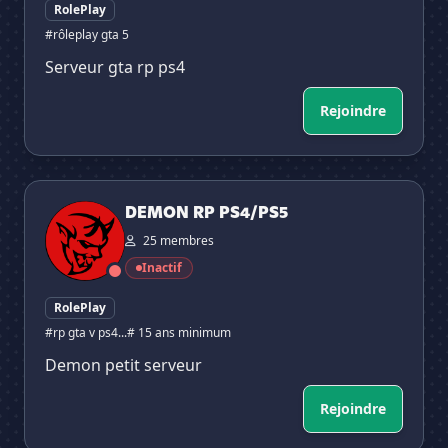
RolePlay
#rôleplay gta 5
Serveur gta rp ps4
Rejoindre
DEMON RP PS4/PS5
DEMON RP PS4/PS5
25 membres
Inactif
RolePlay
#rp gta v ps4...
# 15 ans minimum
Demon petit serveur
Rejoindre