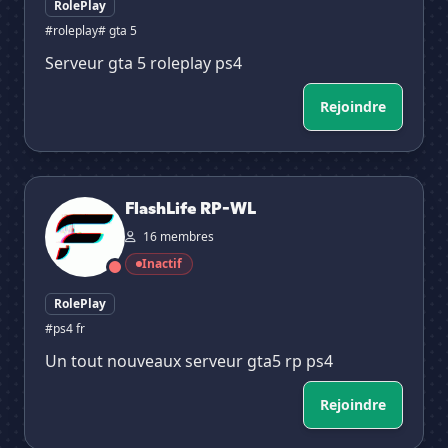
RolePlay
#roleplay
# gta 5
Serveur gta 5 roleplay ps4
Rejoindre
FlashLife RP-WL
FlashLife RP-WL
16 membres
Inactif
RolePlay
#ps4 fr
Un tout nouveaux serveur gta5 rp ps4
Rejoindre