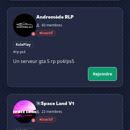
Andromède RLP
Andromède RLP
40 membres
Inactif
RolePlay
#rp ps4
Un serveur gta 5 rp ps4/ps5
Rejoindre
🌺Space Land V1
🌺Space Land V1
22 membres
Inactif