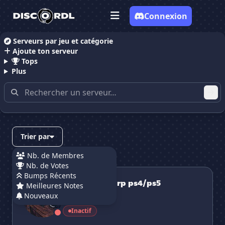
Connexion
Serveurs par jeu et catégorie
Ajoute ton serveur
Accueil
Serveurs Discord Gta Rp Ps4
Tops
Plus
Serveurs Discord contenant "gta
rp ps4"
Trier par
Nb. de Membres
Nb. de Votes
Alex city Gta rp ps4/ps5
Bumps Récents
Alex city Gta rp ps4/ps5
Meilleures Notes
Nouveaux
14 membres
Inactif