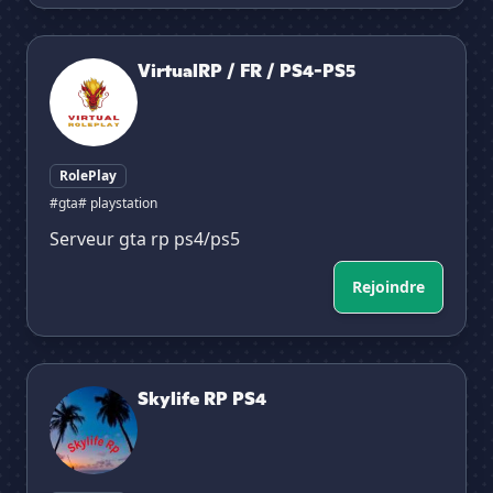
VirtualRP / FR / PS4-PS5
VirtualRP / FR / PS4-PS5
RolePlay
#gta
# playstation
Serveur gta rp ps4/ps5
Rejoindre
Skylife RP PS4
Skylife RP PS4