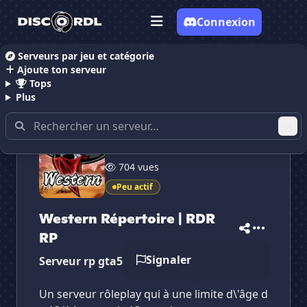
Connexion
Serveurs par jeu et catégorie
Ajoute ton serveur
Accueil
Serveurs Discord RolePlay
Western Répert
Tops
Plus
210 membres
✕
✕
✕
704 vues
✕
Western Répertoir...
Western Réperto...
Vote pour
Western Répertoir...
Peu actif
Es-tu sûr de vouloir supprimer ton avis de ce
serveur ?
Western Répertoire | RDR
RP
Supprimer
Signaler
Serveur rp gta5 ps4/5 version ps4
Un serveur rôleplay qui à une limite d\'âge d