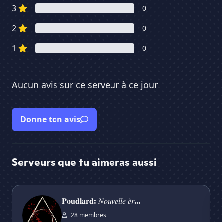
3
0
2
0
1
0
Aucun avis sur ce serveur à ce jour
Donne ton avis
Serveurs que tu aimeras aussi
𝐏𝐨𝐮𝐝𝐥𝐚𝐫𝐝: 𝑁𝑜𝑢𝑣𝑒𝑙𝑙𝑒 𝑒̀𝑟𝑒 (v͛²)
AT
𝐏𝐨𝐮𝐝𝐥𝐚𝐫𝐝: 𝑁𝑜𝑢𝑣𝑒𝑙𝑙𝑒 𝑒̀𝑟...
28 membres