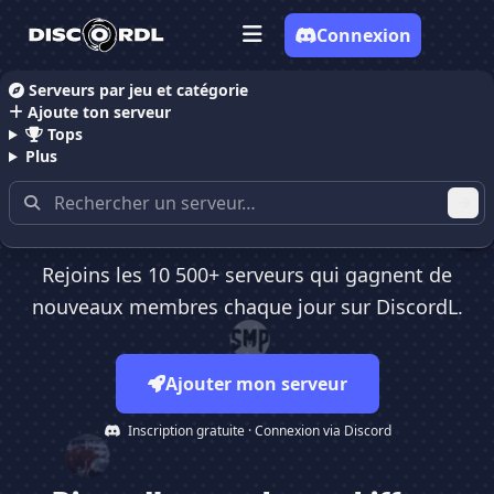
Connexion
Serveurs par jeu et catégorie
Ajoute ton serveur
Ajoute ton serveur Discord
Tops
Plus
et gagne des membres
aujourd'hui
Rejoins les 10 500+ serveurs qui gagnent de
nouveaux membres chaque jour sur DiscordL.
Ajouter mon serveur
Inscription gratuite · Connexion via Discord