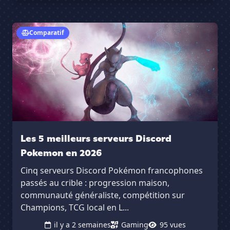
Les 5 meilleurs serveurs Discord Pokemon en 2026
Comparatif
Les 5 meilleurs serveurs Discord
Pokemon en 2026
Cinq serveurs Discord Pokémon francophones
passés au crible : progression maison,
communauté généraliste, compétition sur
Champions, TCG local en L...
il y a 2 semaines
Gaming
95 vues