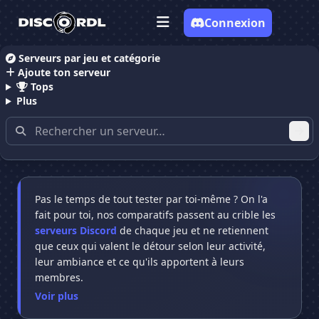
Connexion
Serveurs par jeu et catégorie
Ajoute ton serveur
Accueil
Blog DiscordL
Comparatifs serveurs Disco
Tops
Plus
Nos comparatifs des meilleurs
serveurs Discord
Pas le temps de tout tester par toi-même ? On l'a
fait pour toi, nos comparatifs passent au crible les
serveurs Discord
de chaque jeu et ne retiennent
que ceux qui valent le détour selon leur activité,
leur ambiance et ce qu'ils apportent à leurs
membres.
Voir plus