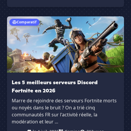
Les 5 meilleurs serveurs Discord Fortnite en 2026
Comparatif
Les 5 meilleurs serveurs Discord
Fortnite en 2026
Marre de rejoindre des serveurs Fortnite morts
ou noyés dans le bruit ? On a trié cinq
communautés FR sur l'activité réelle, la
modération et leur ...