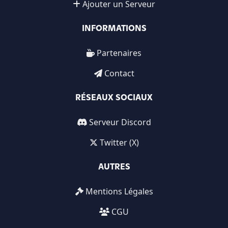
Ajouter un Serveur
INFORMATIONS
Partenaires
Contact
RÉSEAUX SOCIAUX
Serveur Discord
Twitter (X)
AUTRES
Mentions Légales
CGU