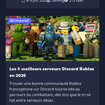
le 4 juil. 2026
Gaming
213 vues
Les 5 meilleurs serveurs Discord Roblox en 2026
Comparatif
Les 5 meilleurs serveurs Discord Roblox
en 2026
Trouver une bonne communauté Roblox
francophone sur Discord tourne vite au
parcours du combattant, dès lors que le tri se
fait entre serveurs déser...