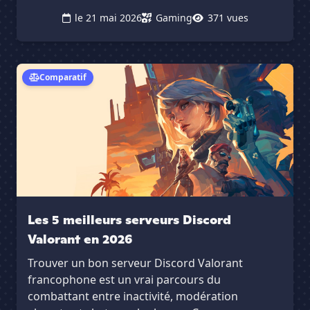
le 21 mai 2026
Gaming
371 vues
Les 5 meilleurs serveurs Discord Valorant en 2026
Comparatif
Les 5 meilleurs serveurs Discord
Valorant en 2026
Trouver un bon serveur Discord Valorant
francophone est un vrai parcours du
combattant entre inactivité, modération