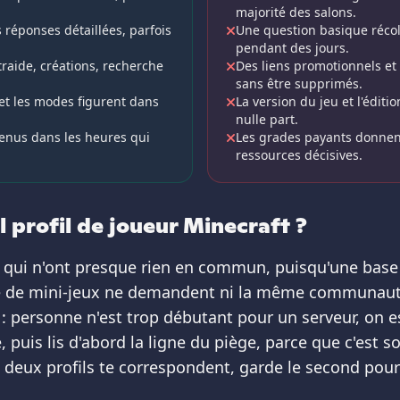
majorité des salons.
 réponses détaillées, parfois
Une question basique réco
pendant des jours.
traide, créations, recherche
Des liens promotionnels e
sans être supprimés.
 et les modes figurent dans
La version du jeu et l'édit
nulle part.
enus dans les heures qui
Les grades payants donnen
ressources décisives.
l profil de joueur Minecraft ?
qui n'ont presque rien en commun, puisqu'une base co
ée de mini-jeux ne demandent ni la même communaut
 : personne n'est trop débutant pour un serveur, on 
 puis lis d'abord la ligne du piège, parce que c'est 
Si deux profils te correspondent, garde le second pou