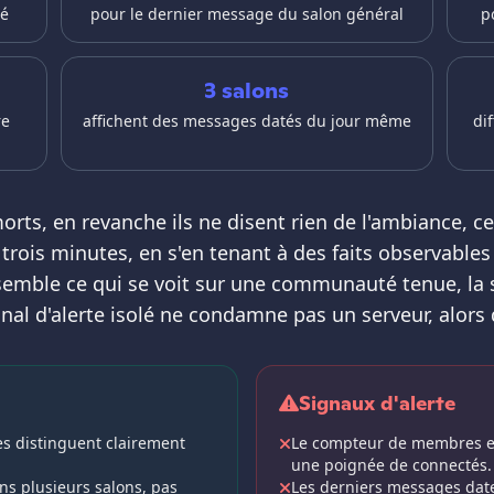
hé
pour le dernier message du salon général
p
3 salons
re
affichent des messages datés du jour même
di
morts, en revanche ils ne disent rien de l'ambiance, ce
ois minutes, en s'en tenant à des faits observables
emble ce qui se voit sur une communauté tenue, la s
gnal d'alerte isolé ne condamne pas un serveur, alors 
Signaux d'alerte
les distinguent clairement
Le compteur de membres est
une poignée de connectés.
s plusieurs salons, pas
Les derniers messages dat