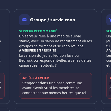
Groupe / survie coop
SERVEUR RECOMMANDÉ
SE
Un serveur relié à une map de survie
Un
n
stable, avec un salon de recrutement où les
je
groupes se forment et se renouvellent.
tu
À VÉRIFIER EN PRIORITÉ
À 
La version du jeu et l'édition Java ou
Le
s
Bedrock correspondent-elles à celles de tes
co
s
camarades habituels ?
et
PIÈGE À ÉVITER
e
S'engager dans une base commune
y
avant d'avoir vu si les membres se
connectent aux mêmes heures que toi.