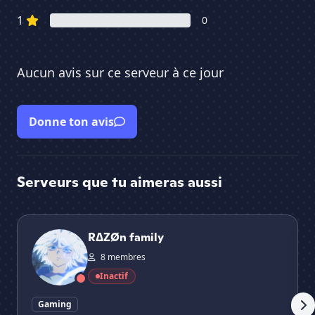
1
0
Aucun avis sur ce serveur à ce jour
Donne ton avis
Serveurs que tu aimeras aussi
R∆ZØn family
dd
R∆ZØn family
8 membres
Inactif
Gaming