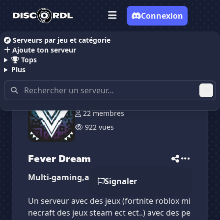
Connexion
Serveurs par jeu et catégorie
Ajoute ton serveur
Accueil
Serveurs Discord Gaming
Serveurs Discord
Tops
Plus
22 membres
✕
✕
✕
✕
Fever Dream
Fever Dream
922 vues
Vote pour
Fever Dream
Es-tu sûr de vouloir supprimer ton avis de ce
serveur ?
Fever Dream
Supprimer
Multi-gaming,anime
Signaler
Un serveur avec des jeux (fortnite roblox mi
necraft des jeux steam ect ect..) avec des pe