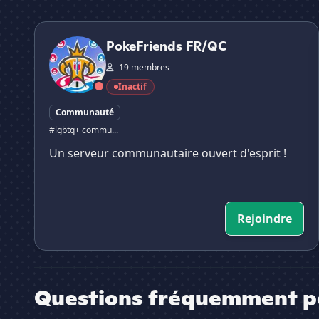
PokeFriends FR/QC
PokeFriends FR/QC
19 membres
Inactif
Communauté
#lgbtq+ commu...
Un serveur communautaire ouvert d'esprit !
Rejoindre
Questions fréquemment p