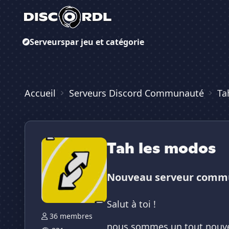
Serveurs
par jeu et catégorie
Accueil
Serveurs Discord Communauté
Ta
Tah les modos
Nouveau serveur communa
Salut à toi !
36 membres
nous sommes un tout nouve