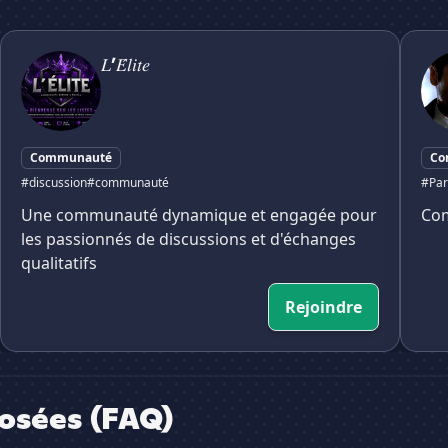
𝐿’𝐸́𝑙𝑖𝑡𝑒
X-files
𝐿’𝐸́𝑙𝑖𝑡𝑒
Communauté
Co
#discussion
#communauté
#Par
Une communauté dynamique et engagée pour
Com
les passionnés de discussions et d'échanges
qualitatifs
Rejoindre
osées (FAQ)