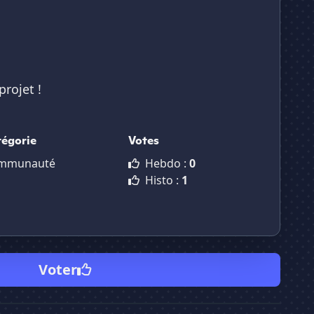
projet !
tégorie
Votes
mmunauté
Hebdo :
0
Histo :
1
Voter