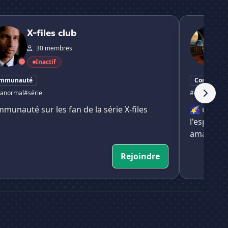
 club
🪐・La Taver
X-files club
30 membres
Inactif
mmunauté
Communau
anormal
#série
#espace
# fr
munauté sur les fan de la série X-files
🌠 un lie
l'espace, 
amateurs 
Rejoindre