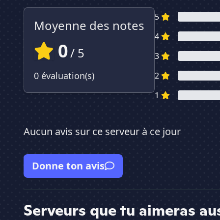
5
Moyenne des notes
4
0
/ 5
3
0 évaluation(s)
2
1
Aucun avis sur ce serveur à ce jour
Donne ton avis
Serveurs que tu aimeras au