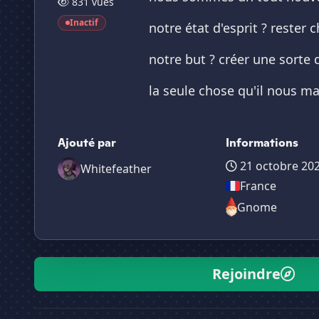
831 vues
Inactif
notre état d'esprit ? rester c
notre but ? créer une sorte d
la seule chose qu'il nous man
Ajouté par
Informations
21 octobre 20
Whitefeather
France
Gnome
Rejoindre