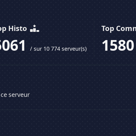
op Histo
Top Com
5061
158
/ sur 10 774 serveur(s)
 ce serveur