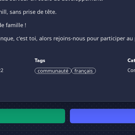
hill, sans prise de tête.
e famille !
que, c'est toi, alors rejoins-nous pour participer au 
Tags
Ca
22
Co
communauté
français