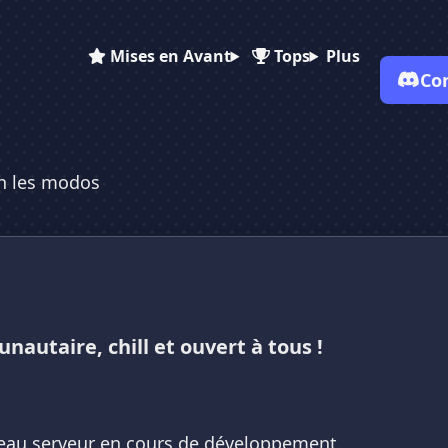
Mises en Avant
Tops
Plus
Co
✕
✕
✕
✕
h les modos
Vote pour
Tah les modos
Tah les modos
Tah les modos
Es-tu sûr de vouloir supprimer ton avis de ce serveur ?
Supprimer
utaire, chill et ouvert à tous !
au serveur en cours de développement.