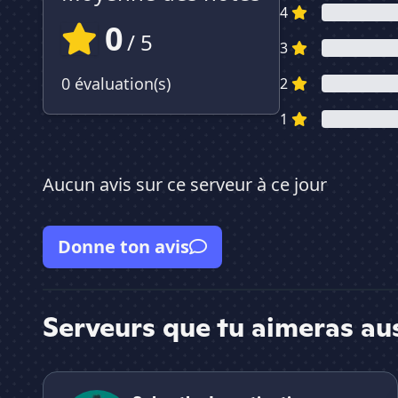
4
0
/ 5
3
0 évaluation(s)
2
1
Aucun avis sur ce serveur à ce jour
Donne ton avis
Serveurs que tu aimeras au
Solve the Investigation (Roblox)