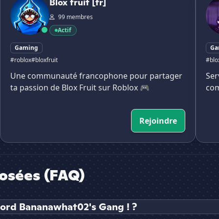
Blox fruit [fr]
99 membres
Actif
Gaming
Ga
#roblox
#bloxfruit
#blox
Une communauté francophone pour partager
Ser
ta passion de Blox Fruit sur Roblox 🎮
com
Rejoindre
osées (FAQ)
cord Bananawhat02's Gang ! ?