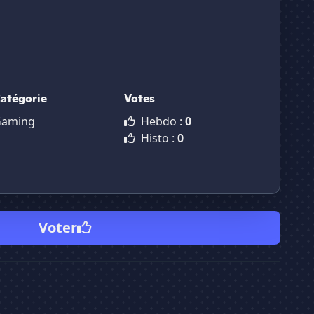
atégorie
Votes
aming
Hebdo :
0
Histo :
0
Voter