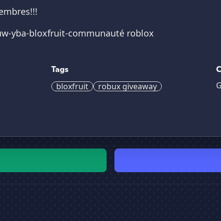
embres!!!
buw-yba-bloxfruit-communauté roblox
Tags
C
G
bloxfruit
robux giveaway