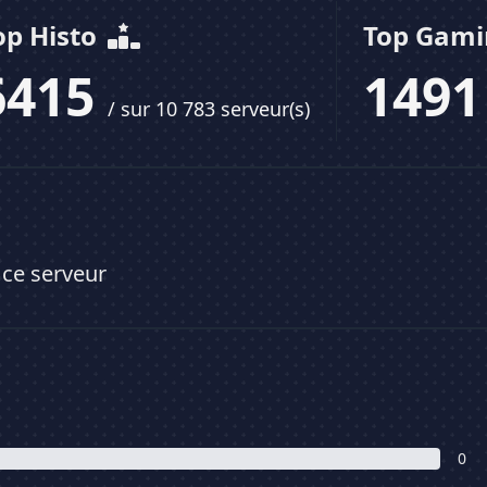
op Histo
Top Gam
6415
149
/ sur 10 783 serveur(s)
 ce serveur
0