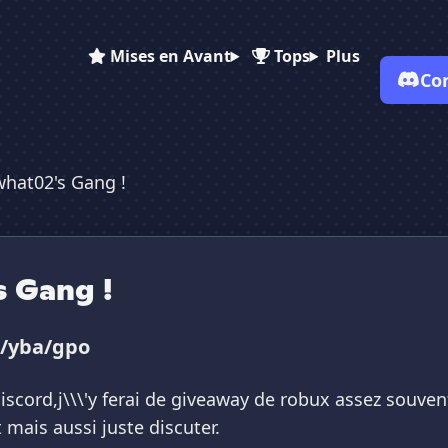
Mises en Avant
Tops
Plus
Co
✕
✕
✕
✕
Vote pour
Bananawhat02's Ga...
hat02's Gang !
Bananawhat02's Ga...
Bananawhat02's ...
Es-tu sûr de vouloir supprimer ton avis de ce serveur ?
Supprimer
 Gang !
t/yba/gpo
scord,j\\\'y ferai de giveaway de robux assez souvent
 mais aussi juste discuter.