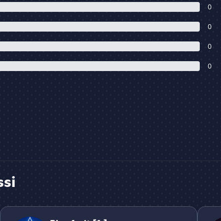
0
0
0
0
ssi
Blox fruit [fr]
Type B