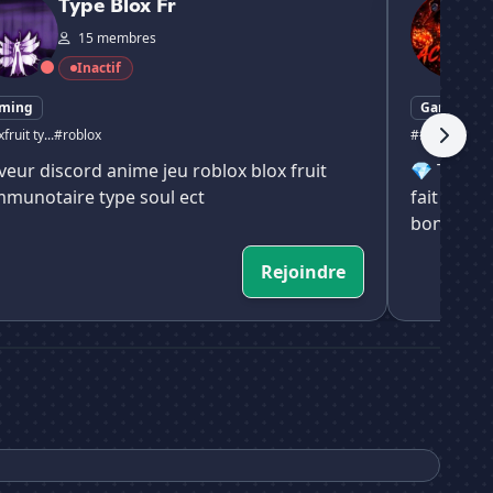
Type Blox Fr
15 membres
Inactif
ming
Gaming
fruit ty...
#roblox
##BloxFruits .
veur discord anime jeu roblox blox fruit
💎 Tu joue
munotaire type soul ect
fait pour 
bon
Rejoindre