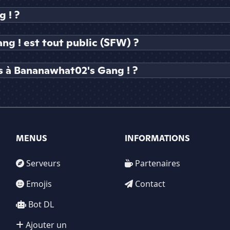
 ! ?
ng ! est tout public (SFW) ?
s à Bananawhat02's Gang ! ?
MENUS
INFORMATIONS
Serveurs
Partenaires
Emojis
Contact
Bot DL
Ajouter un