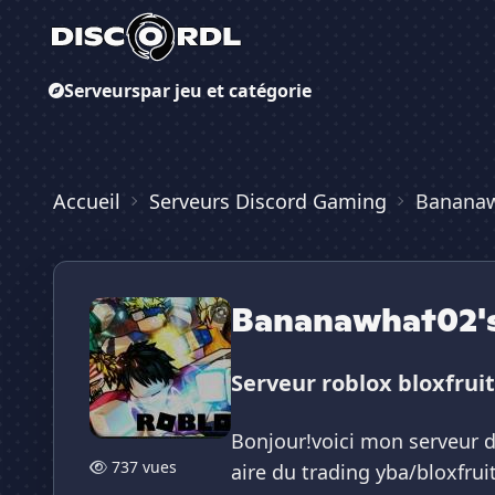
Serveurs
par jeu et catégorie
Accueil
Serveurs Discord Gaming
Bananaw
Bananawhat02's
Serveur roblox bloxfrui
Bonjour!voici mon serveur di
737 vues
aire du trading yba/bloxfruit